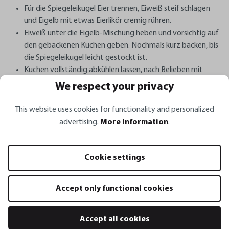
Für die Spiegeleikugel Eier trennen, Eiweiß steif schlagen
und Eigelb mit etwas Eierlikör cremig rühren.
Eiweiß unter die Eigelb-Mischung heben und vorsichtig auf
den gebackenen Kuchen geben. Nochmals kurz backen, bis
die Spiegeleikugel leicht gestockt ist.
Kuchen vollständig abkühlen lassen, nach Belieben mit
Puderzucker bestäuben und servieren.
We respect your privacy
This website uses cookies for functionality and personalized
Foodblog Von-Januar_bis_Dezember
advertising.
More information
.
Cookie settings
Organisation
Accept only functional cookies
Rezepte - Backen
Category
Accept all cookies