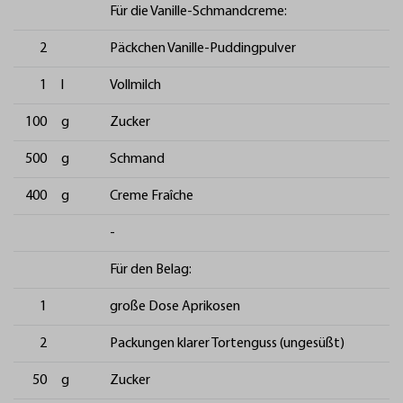
Für die Vanille-Schmandcreme:
2
Päckchen Vanille-Puddingpulver
1
l
Vollmilch
100
g
Zucker
500
g
Schmand
400
g
Creme Fraîche
-
Für den Belag:
1
große Dose Aprikosen
2
Packungen klarer Tortenguss (ungesüßt)
50
g
Zucker