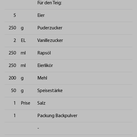
Für den Teig:
5
Eier
250
g
Puderzucker
2
EL
Vanillezucker
250
ml
Rapsöl
250
ml
Eierlikör
200
g
Mehl
50
g
Speisestärke
1
Prise
Salz
1
Packung Backpulver
-