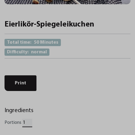
Eierlikör-Spiegeleikuchen
Total time:
50 Minutes
Difficulty:
normal
Print
Ingredients
Portions