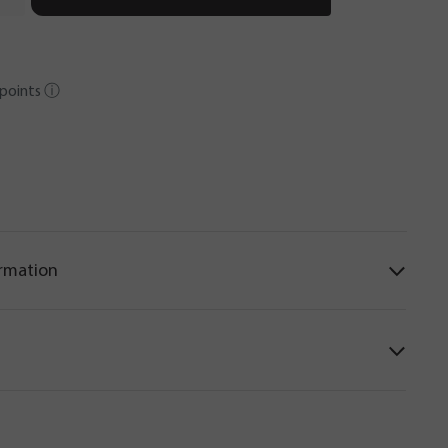
points
ⓘ
ormation