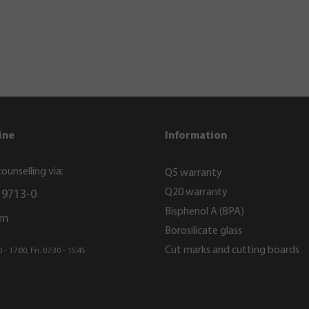
ine
Information
ounselling via:
Q5 warranty
Q20 warranty
 9713-0
Bisphenol A (BPA)
rm
Borosilicate glass
Cut marks and cutting boards
- 17:00, Fri. 07:30 - 15:45