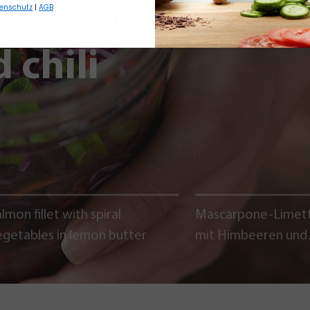
ng onions,
enschutz
|
AGB
 chili
lmon fillet with spiral
Mascarpone-Limet
egetables in lemon butter
mit Himbeeren und
Schokoladencrumb