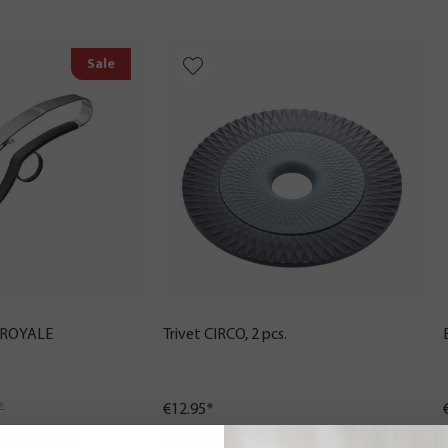
Sale
r ROYALE
Trivet CIRCO, 2 pcs.
*
€12.95*