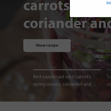
carrots, spri
Dat
coriander and
Show recipe
Red sauerkraut with carrots,
Sa
spring onions, coriander and
v
chili