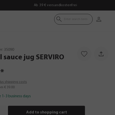
Ab 39 € versandkostenfrei
Enter search term
r:
35090
l
sauce
jug
SERVIRO
*
plus shipping costs
om € 39.00
e 1-3 business days
Add to shopping cart