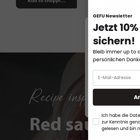
Add to shopping cart
Add to sho
GEFU Newsletter
Jetzt 10%
sichern!
This website
Bleib immer up to d
persönlichen Dan
Recipe inspirations
A
Ich habe die Da
Red sauerkra
zur Kenntnis ge
gelesen und bin 