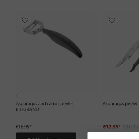
Asparagus and carrot peeler
Asparagus peele
FILIGRANO
€16.95
€16.95*
€12.95*