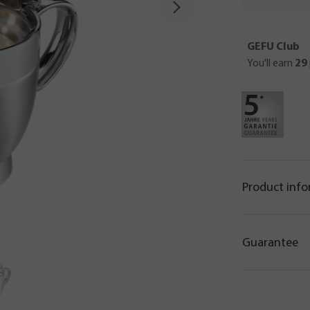
GEFU Club
You'll earn
29
Product inf
Guarantee