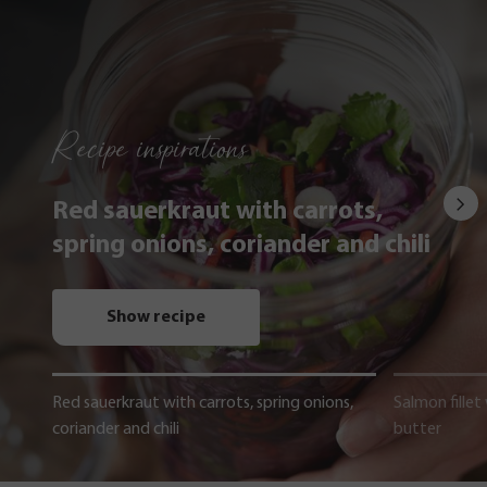
Recipe inspirations
Red sauerkraut with carrots,
spring onions, coriander and chili
Show recipe
Red sauerkraut with carrots, spring onions,
Salmon fillet
coriander and chili
butter