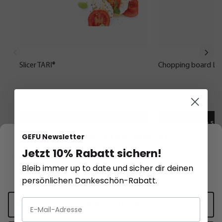
Slicer TARI®
Chopping board L
€32.95*
€19.95*
Add to shopping cart
Add to sh
We respect your privacy
GEFU Newsletter
Jetzt 10% Rabatt sichern!
This website uses cookies for functionality and personalized
Bleib immer up to date und sicher dir deinen
advertising.
More information
.
persönlichen Dankeschön-Rabatt.
Häufige Fragen
Cookie settings