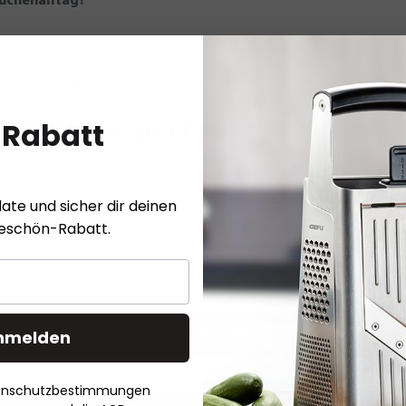
üchenalltag?
el beim Ausgießer SEESAW?
 Rabatt
We respect your privacy
ESAW?
 uses cookies for functionality and personalized advertising.
More i
ate und sicher dir deinen
Cookie settings
keschön-Rabatt.
Accept only functional cookies
nmelden
Accept all cookies
- Händlerbund About Us
tenschutzbestimmungen