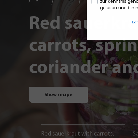
zur Kenntnis ge
gelesen und bin 
Red sauerkra
Dat
carrots, spri
coriander and
Show recipe
Red sauerkraut with carrots,
Sa