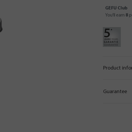
GEFU Club
You'll earn
8
p
Product inf
Guarantee