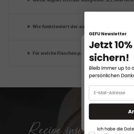
Wofür eignet sich der Ausgießer SEESAW im K
Wie funktioniert der automatische Wippdeck
GEFU Newsletter
Jetzt 10%
sichern!
Für welche Flaschen passt der Ausgießer SE
This website
Bleib immer up to d
persönlichen Dan
A
Recipe inspirations
Ich habe die Da