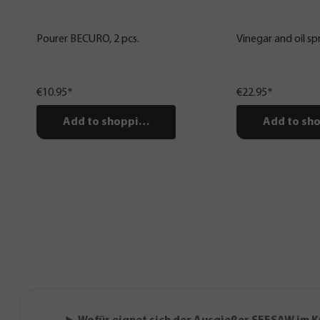
Pourer BECURO, 2 pcs.
Vinegar and oil sp
€10.95*
€22.95*
Add to shopping cart
Add to sho