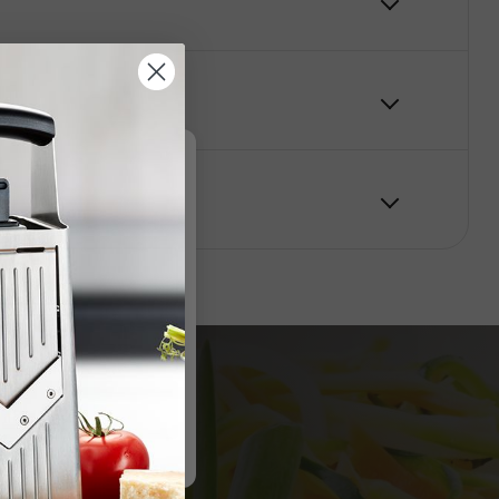
nformation
.