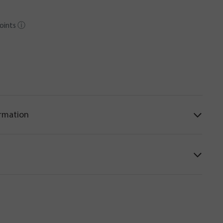
oints
ⓘ
ormation