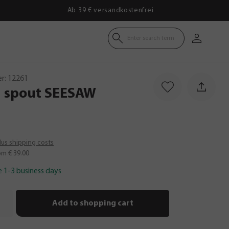
Ab 39 € versandkostenfrei
Enter search term
r:
12261
g
spout
SEESAW
plus shipping costs
om € 39.00
e 1-3 business days
Add to shopping cart