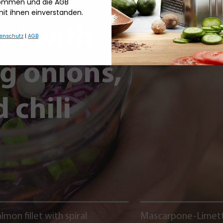
nommen und die AGB
mit ihnen einverstanden.
ut with
enschutz
|
AGB
ng onions,
 chili
lmon fillet with spiral
Mascarpone-Limet