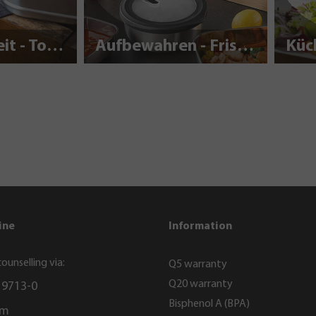
Nachhaltigkeit - To Go
Aufbewahren - Frisch halten
Küc
ine
Information
ounselling via:
Q5 warranty
Q20 warranty
 9713-0
Bisphenol A (BPA)
rm