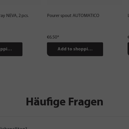
ray NEVA, 2 pcs.
Pourer spout AUTOMATICO
€6.50*
pping cart
Add to shopping cart
Häufige Fragen