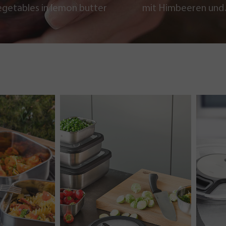
egetables in lemon butter
mit Himbeeren und
Schokoladencrumb