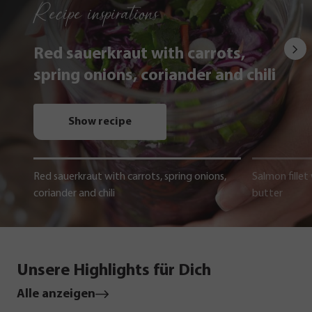
Recipe inspirations
Red sauerkraut with carrots,
spring onions, coriander and chili
Show recipe
Red sauerkraut with carrots, spring onions,
Salmon fillet
coriander and chili
butter
Unsere Highlights für Dich
Alle anzeigen