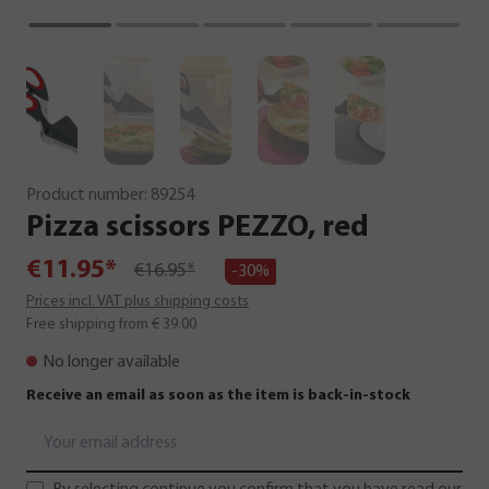
Product number:
89254
Pizza
scissors
PEZZO,
red
€11.95*
€16.95*
-30%
Prices incl. VAT plus shipping costs
Free shipping from € 39.00
No longer available
Receive an email as soon as the item is back-in-stock