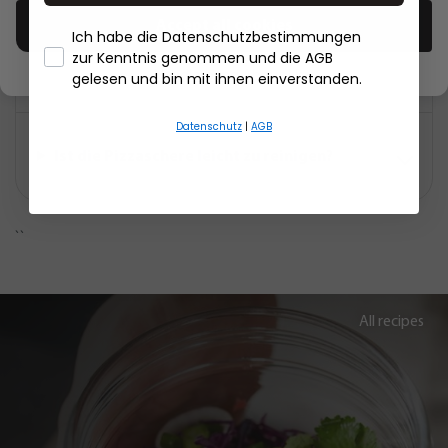
Accept all cookies
Ich habe die Datenschutzbestimmungen
Kann die Pizzaschere PEZZO auch für
zur Kenntnis genommen und die AGB
andere Speisen verwendet werden?
- Händlerbund About Us
gelesen und bin mit ihnen einverstanden.
Datenschutz
|
AGB
Ist die Pizzaschere leicht zu reinigen?
``
All recipes