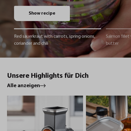
Show recipe
Red sauerkraut with carrots, spring onions,
Salmon fillet
coriander and chili
butter
Unsere Highlights für Dich
Alle anzeigen