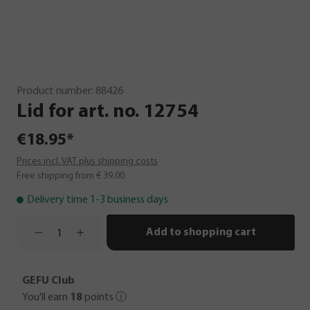
Product number:
88426
Lid
for
art.
no.
12754
€18.95*
Prices incl. VAT plus shipping costs
Free shipping from € 39.00
Delivery time 1-3 business days
Add to shopping cart
GEFU Club
You'll earn
18
points
ⓘ