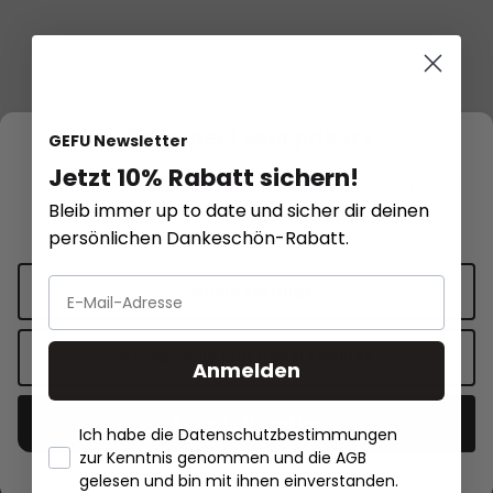
We respect your privacy
GEFU Newsletter
All recipes
Jetzt 10% Rabatt sichern!
This website uses cookies for functionality and personalized
Bleib immer up to date und sicher dir deinen
advertising.
More information
.
persönlichen Dankeschön-Rabatt.
Cookie settings
Recipe inspirations
Accept only functional cookies
Anmelden
Red sauerkraut with carrots,
spring onions, coriander and chili
Accept all cookies
Ich habe die Datenschutzbestimmungen
zur Kenntnis genommen und die AGB
- Händlerbund About Us
gelesen und bin mit ihnen einverstanden.
Show recipe