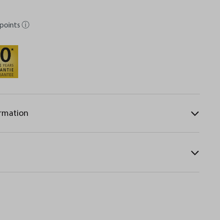
points
ⓘ
ormation