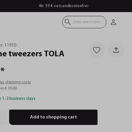
Ab 39 € versandkostenfrei
Enter search term
r:
11910
ne
tweezers
TOLA
*
plus shipping costs
om € 39.00
e 1-3 business days
Add to shopping cart