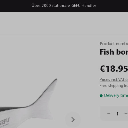
Über 2000 stationäre GEFU Händler
Product numbe
Fish
bo
€18.95
Prices incl. VAT 
Free shipping fr
Delivery tim