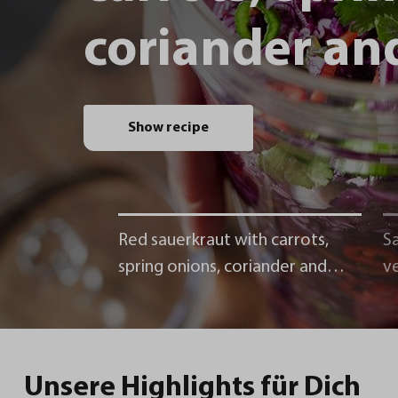
coriander and
Show recipe
Red sauerkraut with carrots,
Sa
spring onions, coriander and
v
chili
Unsere Highlights für Dich