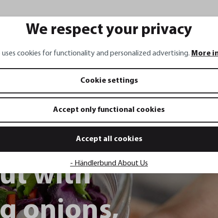
We respect your privacy
 Rabatt
 uses cookies for functionality and personalized advertising.
More i
e und sicher dir deinen
Cookie settings
chön-Rabatt.
Accept only functional cookies
Accept all cookies
nmelden
- Händlerbund About Us
ut with
nschutzbestimmungen zur
 und die AGB gelesen und
rstanden.
ng onions,
tenschutz
|
AGB