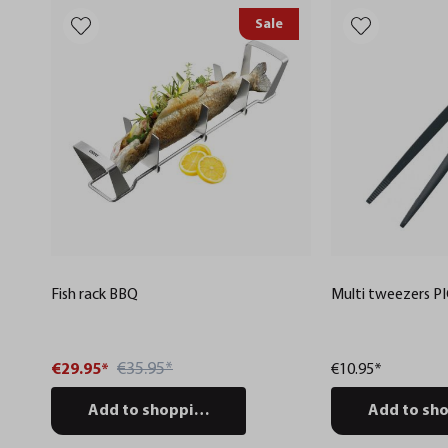
Sale
Fish rack BBQ
Mult
€35.95*
€29.95*
€10.95*
Add to shopping cart
Add to sho