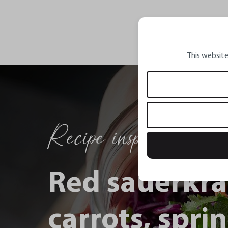
GEFU Newsletter
Jetzt 10%
sichern!
This website
Bleib immer up to dat
persönlichen Dankes
Recipe inspirations
A
Red sauerkra
Ich habe die Date
Kenntnis genommen
bin mit ihnen einve
carrots, spri
Da