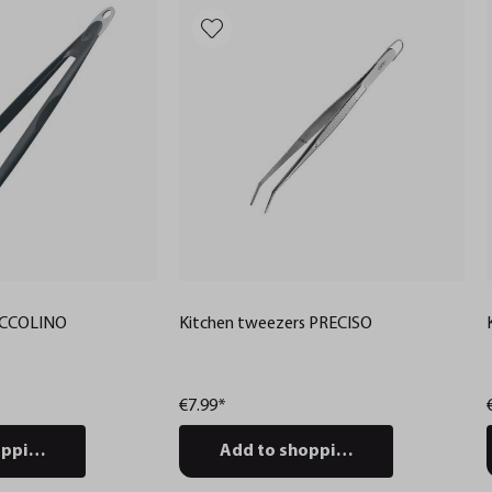
i tweezers PICCOLINO
Kitchen tweezers PRECISO
€7.99*
pping cart
Add to shopping cart