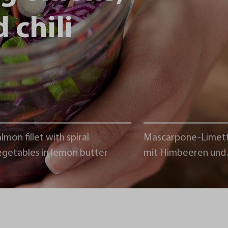
 chili
lmon fillet with spiral
Mascarpone-Limet
egetables in lemon butter
mit Himbeeren und
Schokoladencrumb