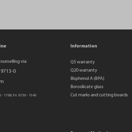
ine
Information
ounselling via:
Q5 warranty
Q20 warranty
 9713-0
Bisphenol A (BPA)
rm
Borosilicate glass
Cut marks and cutting boards
- 17:00, Fri. 07:30 - 15:45