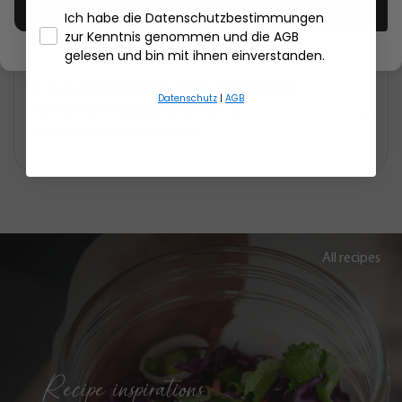
Accept all cookies
PRIMELINE im Alltag?
Ich habe die Datenschutzbestimmungen
zur Kenntnis genommen und die AGB
- Händlerbund About Us
gelesen und bin mit ihnen einverstanden.
Aus welchen Materialien besteht der
Datenschutz
|
AGB
Kochlöffel PRIMELINE und ist er
spülmaschinengeeignet?
All recipes
Recipe inspirations