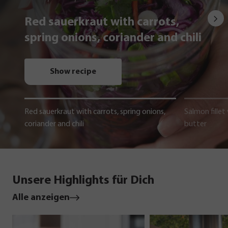
Red sauerkraut with carrots,
spring onions, coriander and chili
Show recipe
Red sauerkraut with carrots, spring onions,
Salmon fillet
coriander and chili
butter
Unsere Highlights für Dich
Alle anzeigen