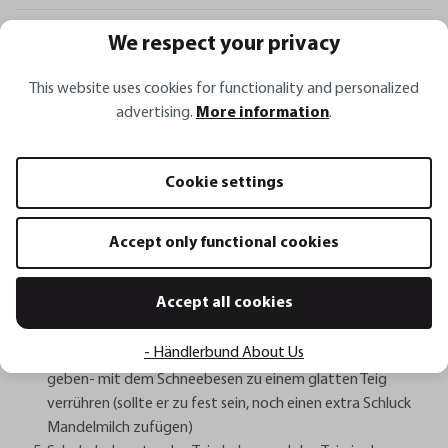
Sieb Passo, 23 cm
We respect your privacy
Trommelreibe TRANSFORMA
This website uses cookies for functionality and personalized
advertising.
More information
.
Preparation
Für den Teig:
Cookie settings
Backrahmen auf 20 cm fest einstellen und den Boden mit
Backpapier einschlagen - auf ein Backblech stellen
Backofen auf 180°C Ober-Unterhitze vorheizen
Accept only functional cookies
In der Rührschüssel Mehl, Zucker, Kakao, Backpulver,
Natron, Salz und Vanille mit dem Schneebesen gut
Accept all cookies
miteinander vermischen
Im großen Messbecher Mandeldrink, Öl und Apfelessig
- Händlerbund About Us
miteinander verrühren und zu den trockenen Zutaten
geben- mit dem Schneebesen zu einem glatten Teig
verrühren (sollte er zu fest sein, noch einen extra Schluck
Mandelmilch zufügen)