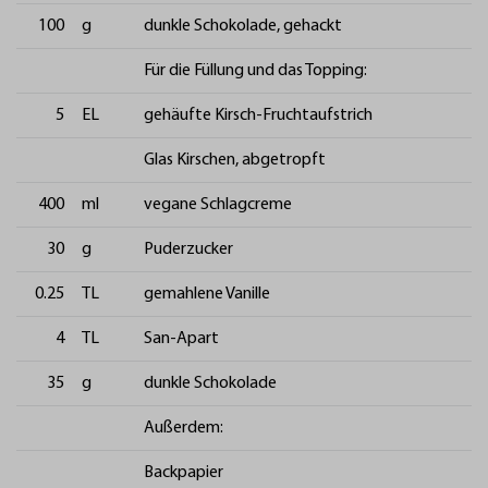
100
g
dunkle Schokolade, gehackt
Für die Füllung und das Topping:
5
EL
gehäufte Kirsch-Fruchtaufstrich
Glas Kirschen, abgetropft
400
ml
vegane Schlagcreme
30
g
Puderzucker
0.25
TL
gemahlene Vanille
4
TL
San-Apart
35
g
dunkle Schokolade
Außerdem:
Backpapier