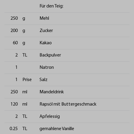
Für den Teig:
250
g
Mehl
200
g
Zucker
60
g
Kakao
2
TL
Backpulver
1
Natron
1
Prise
Salz
250
ml
Mandeldrink
120
ml
Rapsöl mit Buttergeschmack
2
TL
Apfelessig
0.25
TL
gemahlene Vanille