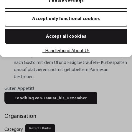
Cookie settings
Spalten zum Servieren in den Mini-Servierkorb BBQ
platzieren
Accept only functional cookies
Weiter geht´s:
Zum Servieren den Kopfsalat waschen und mit der
Accept all cookies
Salatschleuder ROTARE trockenschleudern
Parmesan in der Trommelreibe TRANSFORMA hobeln
- Händlerbund About Us
Zum Verspeisen Salat mit Pfeffer und Salt leicht würzen,
nach Gusto mit dem Öl und Essig beträufeln- Kürbisspalten
darauf platzieren und mit gehobeltem Parmesan
bestreuen
Guten Appetit!
Foodblog Von-Januar_bis_Dezember
Organisation
Rezepte Kürbis
Category