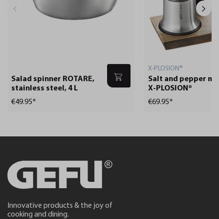
X-PLOSION®
Salad spinner ROTARE,
Salt and pepper mil
stainless steel, 4 L
X-PLOSION®
€49.95*
€69.95*
Innovative products & the joy of
cooking and dining.