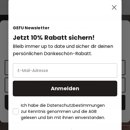
All recipes
We respect your privacy
GEFU Newsletter
Jetzt 10% Rabatt sichern!
This website uses cookies for functionality and personalized
Bleib immer up to date und sicher dir deinen
advertising.
More information
.
persönlichen Dankeschön-Rabatt.
Recipe inspirations
Cookie settings
Red sauerkraut with carrots,
Accept only functional cookies
Anmelden
spring onions, coriander and chili
Accept all cookies
Ich habe die Datenschutzbestimmungen
Show recipe
zur Kenntnis genommen und die AGB
- Händlerbund About Us
gelesen und bin mit ihnen einverstanden.