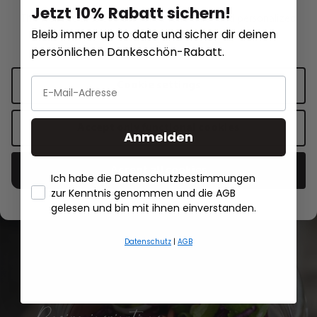
Jetzt 10% Rabatt sichern!
This website uses cookies for functionality and personalized
Pourer spout AUTOMATICO
Waiter‘s knife PALI
Bleib immer up to date und sicher dir deinen
advertising.
More information
.
persönlichen Dankeschön-Rabatt.
€6.50*
€19.95*
Cookie settings
Add to shopping cart
Add to sh
Accept only functional cookies
Anmelden
Accept all cookies
Ich habe die Datenschutzbestimmungen
zur Kenntnis genommen und die AGB
- Händlerbund About Us
gelesen und bin mit ihnen einverstanden.
All recipes
Datenschutz
|
AGB