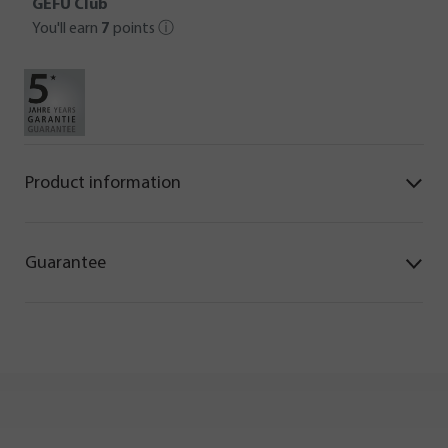
GEFU Club
You'll earn
7
points
ⓘ
Product information
Guarantee