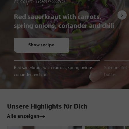
Recipe inspirations
Red sauerkraut with carrots,
spring onions, coriander and chili
Show recipe
Red sauerkraut with carrots, spring onions,
Salmon fillet
coriander and chili
butter
Unsere Highlights für Dich
Alle anzeigen