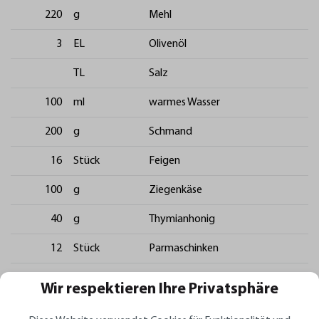
220
g
Mehl
3
EL
Olivenöl
TL
Salz
100
ml
warmes Wasser
200
g
Schmand
16
Stück
Feigen
100
g
Ziegenkäse
40
g
Thymianhonig
12
Stück
Parmaschinken
Thymian
Wir respektieren Ihre Privatsphäre
Salz