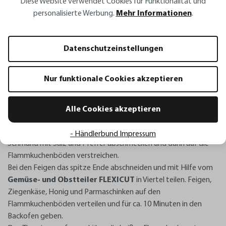
Diese Website verwendet Cookies für Funktionalität und
Pfeffer
personalisierte Werbung.
Mehr Informationen
.
Zubereitung
Datenschutzeinstellungen
Mehl, Olivenöl, Eigelb, Salz und Wasser zu einem Teig verkneten
und abgedeckt für eine Stunde ruhen lassen.
Nur funktionale Cookies akzeptieren
Den Teig in vier gleich große Stücke teilen, dünn ausrollen und
für 8 Minuten bei 160 °C Heißluft vorbacken.
Danach den Backofen auf 250 °C stellen.
Alle Cookies akzeptieren
- Händlerbund Impressum
Schmand mit Salz und Pfeffer abschmecken und dünn auf die
Flammkuchenböden verstreichen.
Bei den Feigen das spitze Ende abschneiden und mit Hilfe vom
Gemüse- und Obstteiler FLEXICUT
in Viertel teilen.
Feigen,
Ziegenkäse, Honig und Parmaschinken auf den
Flammkuchenböden verteilen und für ca. 10 Minuten in den
Backofen geben.