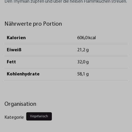
Den Thymian zupfen und über die heißen Flammkuchen streuen.
Nährwerte pro Portion
Kalorien
606,0 kcal
Eiweiß
21,2 g
Fett
32,0 g
Kohlenhydrate
58,1 g
Organisation
Vegetarisch
Kategorie