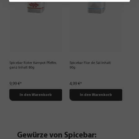
Spicebar Roter Kampot Pfeffer,
Spicebar Flor de Sal Inhalt
ganz Inhalt 80g
90g
9,99 €*
4,99 €*
In den Warenkorb
In den Warenkorb
Gewürze von Spicebar: