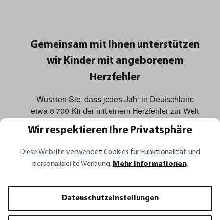
Gemeinsam mit Ihnen unterstützen
wir Kinder mit angeborenem
Herzfehler
Wussten Sie, dass jedes Jahr in Deutschland
etwa 8.700 Kinder mit einem Herzfehler zur Welt
kommen. Diese allerkleinsten Erdenbürger
Wir respektieren Ihre Privatsphäre
brauchen unsere Hilfe. Dafür setzen wir uns mit
dem KinderHerz-Zukunftsfonds GEFU ein –
Diese Website verwendet Cookies für Funktionalität und
gemeinsam mit der Stiftung KinderHerz.
personalisierte Werbung.
Mehr Informationen
.
Der KinderHerz-Zukunftsfonds GEFU hat zum
Ziel, Forschungsprojekte in der Kinderherzmedizin
Datenschutzeinstellungen
zu fördern und auf die wichtige Arbeit der Stiftung
aufmerksam zu machen. Wenn auch Sie uns