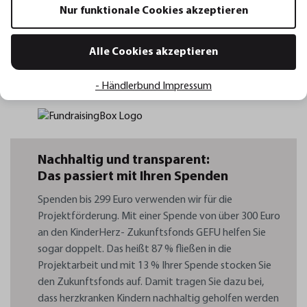
dabei unterstützen wollen, können Sie gern mit
Nur funktionale Cookies akzeptieren
einer Spende helfen. Über das unten stehende
Formular können sie den Herzkindern
Alle Cookies akzeptieren
unkompliziert und direkt zur Seite stehen. Vielen
Dank!
- Händlerbund Impressum
Nachhaltig und transparent:
Das passiert mit Ihren Spenden
Spenden bis 299 Euro verwenden wir für die
Projektförderung. Mit einer Spende von über 300 Euro
an den KinderHerz- Zukunftsfonds GEFU helfen Sie
sogar doppelt. Das heißt 87 % fließen in die
Projektarbeit und mit 13 % Ihrer Spende stocken Sie
den Zukunftsfonds auf. Damit tragen Sie dazu bei,
dass herzkranken Kindern nachhaltig geholfen werden