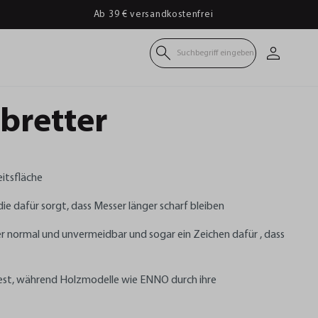
Ab 39 € versandkostenfrei
Suchbegriff eingeben
bretter
tsfläche​
e dafür sorgt, dass Messer länger scharf bleiben​
 normal und unvermeidbar und sogar ein Zeichen dafür , dass
nfest, während Holzmodelle wie ENNO durch ihre