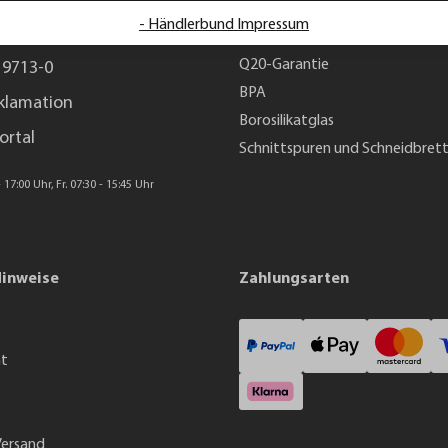
- Händlerbund Impressum
g und Beratung unter:
Q5-Garantie
Q20-Garantie
 9713-0
BPA
klamation
Borosilikatglas
ortal
Schnittspuren und Schneidbret
 17:00 Uhr, Fr. 07:30 - 15:45 Uhr
Hinweise
Zahlungsarten
ht
Versand