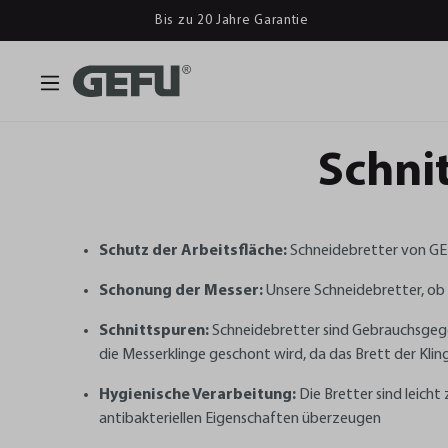
Bis zu 20 Jahre Garantie
Schni
Schutz der Arbeitsfläche:
Schneidebretter von GEF
Schonung der Messer:
Unsere Schneidebretter, ob a
Schnittspuren:
Schneidebretter sind Gebrauchsgege
die Messerklinge geschont wird, da das Brett der Kli
Hygienische Verarbeitung:
Die Bretter sind leich
antibakteriellen Eigenschaften überzeugen