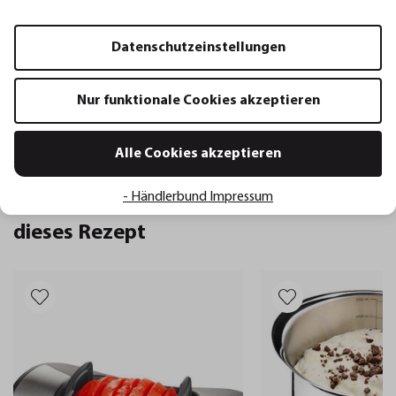
Datenschutzeinstellungen
Organisation
Nur funktionale Cookies akzeptieren
Vorspeisen
Vegetarisch
Kategorie
Alle Cookies akzeptieren
- Händlerbund Impressum
Empfohlene Küchenwerkzeuge für
dieses Rezept