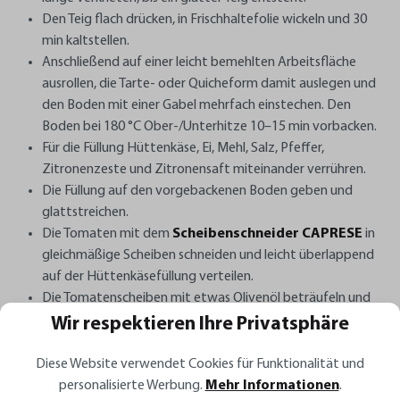
Den Teig flach drücken, in Frischhaltefolie wickeln und 30
min kaltstellen.
Anschließend auf einer leicht bemehlten Arbeitsfläche
ausrollen, die Tarte- oder Quicheform damit auslegen und
den Boden mit einer Gabel mehrfach einstechen. Den
Boden bei 180 °C Ober-/Unterhitze 10–15 min vorbacken.
Für die Füllung
Hüttenkäse, Ei, Mehl, Salz, Pfeffer,
Zitronenzeste und Zitronensaft miteinander verrühren.
Die Füllung auf den vorgebackenen Boden geben und
glattstreichen.
Die Tomaten mit dem
Scheibenschneider CAPRESE
in
gleichmäßige Scheiben schneiden und leicht überlappend
auf der Hüttenkäsefüllung verteilen.
Die Tomatenscheiben mit etwas Olivenöl beträufeln und
leicht salzen.
Wir respektieren Ihre Privatsphäre
Die Tarte bei 200 °C Ober-/Unterhitze ca. 30 min backen,
bis die Tomaten weich sind und der Rand goldbraun ist. Vor
Diese Website verwendet Cookies für Funktionalität und
dem Anschneiden kurz abkühlen lassen.
personalisierte Werbung.
Mehr Informationen
.