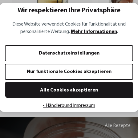
Wir respektieren Ihre Privatsphäre
Diese Website verwendet Cookies für Funktionalität und
personalisierte Werbung.
Mehr Informationen
.
Messbecher METI, 1.000 ml
Schmelztopf MELT
Datenschutzeinstellungen
22,95 €*
13,95 €*
Nur funktionale Cookies akzeptieren
In den Warenkorb
In den 
Alle Cookies akzeptieren
- Händlerbund Impressum
Alle Rezepte