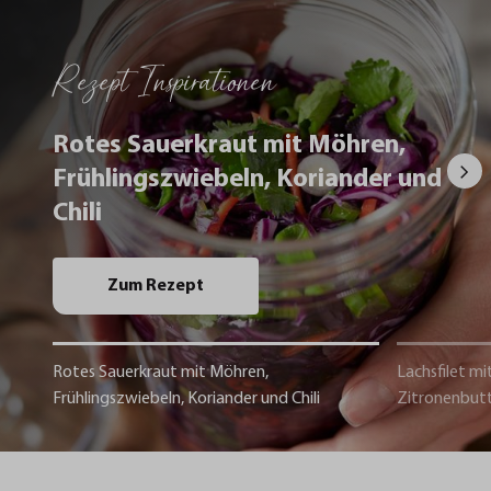
Rezept Inspirationen
Rotes Sauerkraut mit Möhren,
Frühlingszwiebeln, Koriander und
Chili
Zum Rezept
Rotes Sauerkraut mit Möhren,
Lachsfilet mi
Frühlingszwiebeln, Koriander und Chili
Zitronenbut