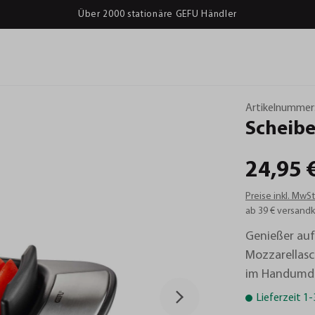
Über 2000 stationäre GEFU Händler
Artikelnummer
Scheib
24,95 
Preise inkl. MwS
ab 39 € versandk
Genießer au
Mozzarellasch
im Handumdr
Lieferzeit 1