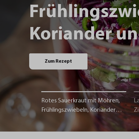
Frühlingszwi
Koriander un
Zum Rezept
Rotes Sauerkraut mit Möhren,
La
Frühlingszwiebeln, Koriander
Z
und Chili