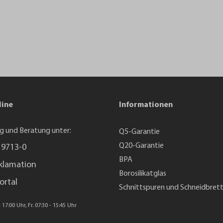
line
Informationen
g und Beratung unter:
Q5-Garantie
Q20-Garantie
 9713-0
BPA
klamation
Borosilikatglas
ortal
Schnittspuren und Schneidbret
 17:00 Uhr, Fr. 07:30 - 15:45 Uhr