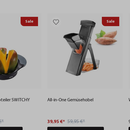
Sale
Sale
oteiler SWITCHY
All-in-One Gemüsehobel
€*
59,95 €*
39,95 €*