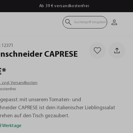
Ab 39 € versandkostenfrei
Suchbegriff eingeben
:
12371
enschneider
CAPRESE
€*
t. zzgl. Versandkosten
ostenfrei
fgepasst: mit unserem Tomaten- und
neider CAPRESE ist dein italienischer Lieblingssalat
ehen auf den Tisch gezaubert.
-3 Werktage