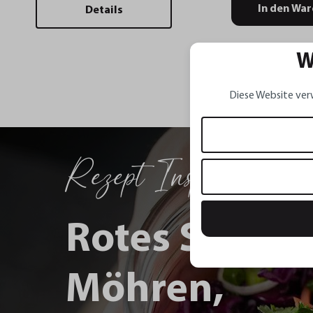
In den Wa
Details
W
Diese Website ver
Rezept Inspirationen
Rotes Sauerk
Möhren,