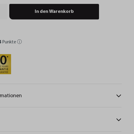
In den Warenkorb
4
Punkte
ⓘ
rmationen