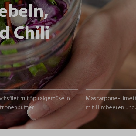
ebeln,
d Chili
chsfilet mit Spiralgemüse in
Mascarpone-Limet
itronenbutter
mit Himbeeren und
Schokoladencrumb