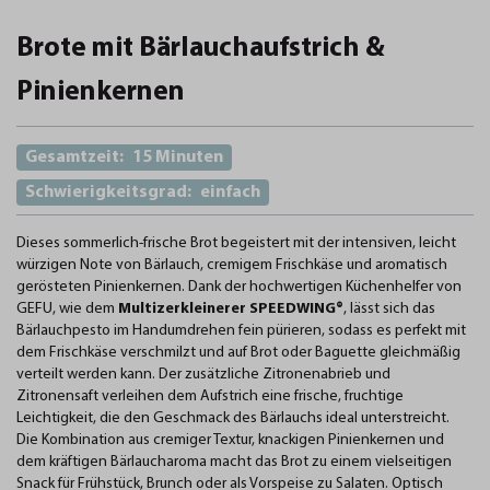
Brote mit Bärlauchaufstrich &
Pinienkernen
Gesamtzeit:
15 Minuten
Schwierigkeitsgrad:
einfach
Dieses sommerlich-frische Brot begeistert mit der intensiven, leicht
würzigen Note von Bärlauch, cremigem Frischkäse und aromatisch
gerösteten Pinienkernen. Dank der hochwertigen Küchenhelfer von
GEFU
, wie dem
Multizerkleinerer SPEEDWING®
, lässt sich das
Bärlauchpesto im Handumdrehen fein pürieren, sodass es perfekt mit
dem Frischkäse verschmilzt und auf Brot oder Baguette gleichmäßig
verteilt werden kann. Der zusätzliche Zitronenabrieb und
Zitronensaft verleihen dem Aufstrich eine frische, fruchtige
Leichtigkeit, die den Geschmack des Bärlauchs ideal unterstreicht.
Die Kombination aus cremiger Textur, knackigen Pinienkernen und
dem kräftigen Bärlaucharoma macht das Brot zu einem vielseitigen
Snack für Frühstück, Brunch oder als Vorspeise zu Salaten. Optisch