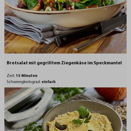
Brotsalat mit gegrilltem Ziegenkäse im Speckmantel
Zeit:
15 Minuten
Schwierigkeitsgrad:
einfach