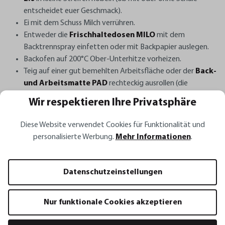
entscheidet euer Geschmack).
Ei mit dem Schuss Milch verrühren.
Entweder die
Frischhaltedosen MILO
mit dem
Backtrennspray einfetten oder mit Backpapier auslegen.
Backofen auf 200°C Ober-Unterhitze vorheizen.
Teig auf einer gut bemehlten Arbeitsfläche oder der
Back-
und Arbeitsmatte PAD
rechteckig ausrollen (die
Teigplatte soll ca. 1 cm dick sein).
Wir respektieren Ihre Privatsphäre
Marzipanmasse auf der Teigplatte gleichmäßig
verstreichen – diese mit den Äpfeln bestreuen.
Diese Website verwendet Cookies für Funktionalität und
Teig von der Längsseite her eng aufrollen und in 4-5 cm
personalisierte Werbung.
Mehr Informationen
.
dicke Scheiben schneiden.
Scheiben auf die beiden Dosen verteilen und mit dem Ei
bestreichen – dann mit den Mandelblättchen bestreuen.
Datenschutzeinstellungen
Schnecken für 18-20 Minuten backen (dabei zum Ende hin
im Auge behalten – damit sie nicht zu dunkel werden).
Nur funktionale Cookies akzeptieren
Schnecken lauwarm servieren, mit Puderzucker bestäuben
und genießen.