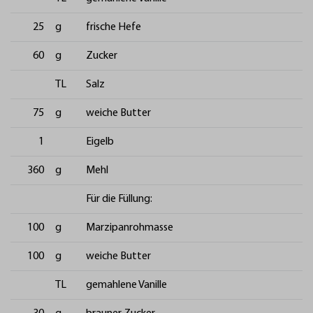
25
g
frische Hefe
60
g
Zucker
TL
Salz
75
g
weiche Butter
1
Eigelb
360
g
Mehl
Für die Füllung:
100
g
Marzipanrohmasse
100
g
weiche Butter
TL
gemahlene Vanille