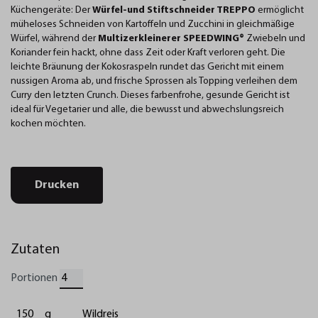
Küchengeräte: Der
Würfel-und Stiftschneider TREPPO
ermöglicht
müheloses Schneiden von Kartoffeln und Zucchini in gleichmäßige
Würfel, während der
Multizerkleinerer SPEEDWING®
Zwiebeln und
Koriander fein hackt, ohne dass Zeit oder Kraft verloren geht. Die
leichte Bräunung der Kokosraspeln rundet das Gericht mit einem
nussigen Aroma ab, und frische Sprossen als Topping verleihen dem
Curry den letzten Crunch. Dieses farbenfrohe, gesunde Gericht ist
ideal für Vegetarier und alle, die bewusst und abwechslungsreich
kochen möchten.
Drucken
Zutaten
Portionen
150
g
Wildreis