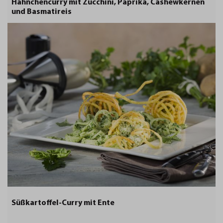
Hähnchencurry mit Zucchini, Paprika, Cashewkernen
und Basmatireis
Süßkartoffel-Curry mit Ente