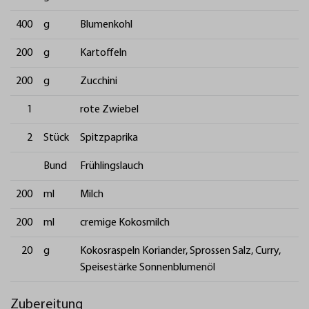
400
g
Blumenkohl
200
g
Kartoffeln
200
g
Zucchini
1
rote Zwiebel
2
Stück
Spitzpaprika
Bund
Frühlingslauch
200
ml
Milch
200
ml
cremige Kokosmilch
20
g
Kokosraspeln Koriander, Sprossen Salz, Curry,
Speisestärke Sonnenblumenöl
Zubereitung