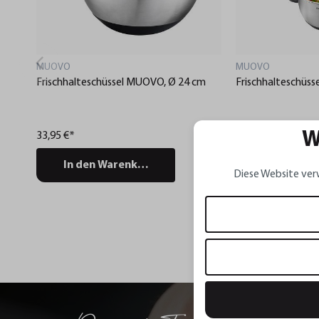
MUOVO
MUOVO
Frischhalteschüssel MUOVO, Ø 24 cm
Frischhalteschüs
W
33,95 €*
16,95 €*
In den Warenkorb
In den Wa
Diese Website ver