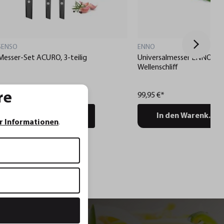
SENSO
ENNO
Messer-Set ACURO, 3-teilig
Universalmesser ENNO, 11
Wellenschliff
169,85 €*
re
99,95 €*
99,95 €*
In den Warenkorb
In den Warenkorb
r Informationen
.