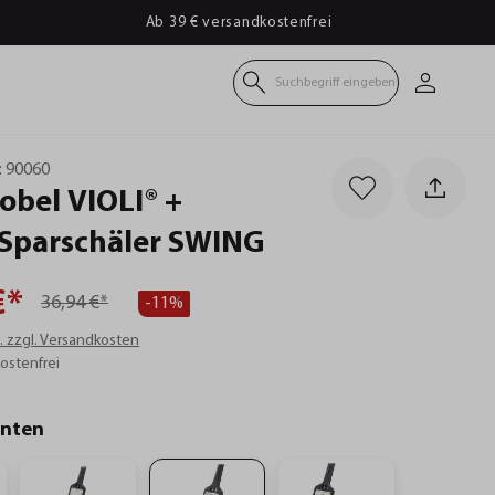
Ab 39 € versandkostenfrei
Suchbegriff eingeben
:
90060
obel
VIOLI®
+
Sparschäler
SWING
€*
36,94 €*
-11%
t. zzgl. Versandkosten
ostenfrei
anten