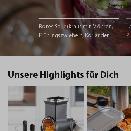
Rotes Sauerkraut mit Möhren,
La
Frühlingszwiebeln, Koriander
Z
und Chili
Unsere Highlights für Dich