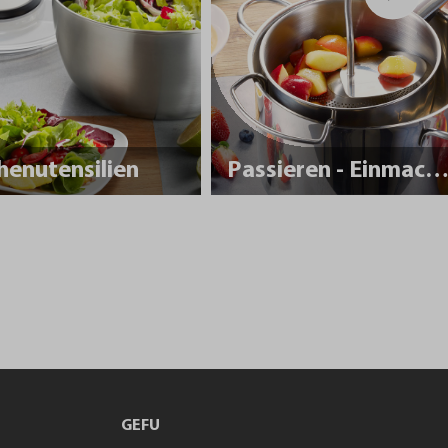
henutensilien
Passieren - Einmache
GEFU