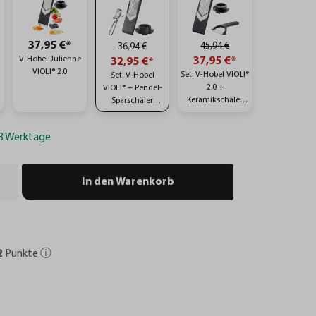
37,95 €*
45,94 €
36,94 €
V-Hobel Julienne
37,95 €*
32,95 €*
VIOLI® 2.0
Set: V-Hobel VIOLI®
Set: V-Hobel
2.0 +
VIOLI® + Pendel-
Keramikschäler
Sparschäler
CERAMO
SWING
-3 Werktage
In den Warenkorb
2
Punkte
ⓘ