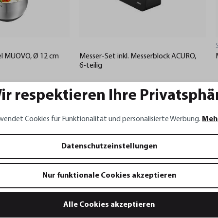
sel MUOVO, Ø 12 cm
Messer-Set inkl. Messerblock ACURO,
6-teilig
419,70 €*
ir respektieren Ihre Privatsphä
249,95 €*
renkorb
In den Warenkorb
wendet Cookies für Funktionalität und personalisierte Werbung.
Meh
Datenschutzeinstellungen
Nur funktionale Cookies akzeptieren
Alle Cookies akzeptieren