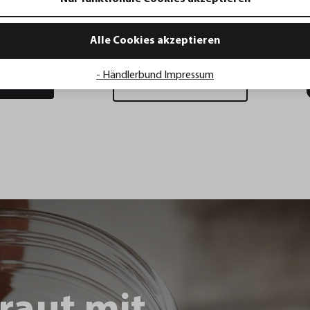
RY, 1.900 ml
Frischhaltedose PROVIDO,
rechteckig, 600 ml
Alle Cookies akzeptieren
23,95 €*
19,95 €*
- Händlerbund Impressum
renkorb
Details