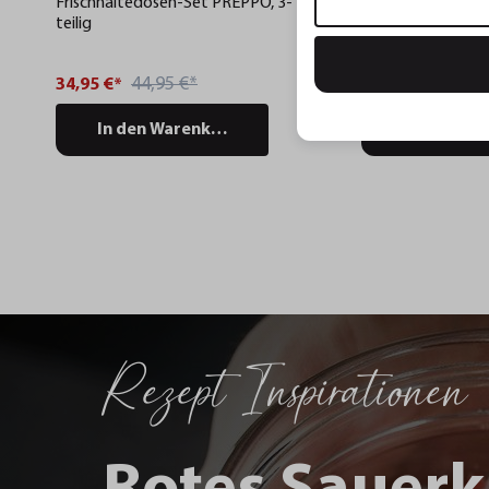
Frischhaltedosen-Set PREPPO, 3-
Vorratsdose PANT
teilig
44,95 €*
34,95 €*
24,95 €*
In den Warenkorb
In den Wa
Rezept Inspirationen