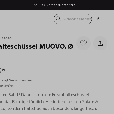
Ab 39 € versandkostenfrei
Suchbegriff eingeben
:
35050
alteschüssel
MUOVO,
Ø
€*
t. zzgl. Versandkosten
ostenfrei
eren Salat? Dann ist unsere Frischhalteschüssel
das Richtige für dich. Hierin bereitest du Salate &
 zu, sondern hältst sie auch besonders lange frisch.