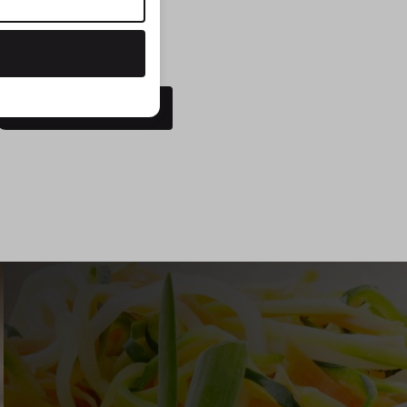
Frischhaltedose PROVIDO,
quadratisch, 400 ml
19,95 €*
14,95 €*
In den Warenkorb