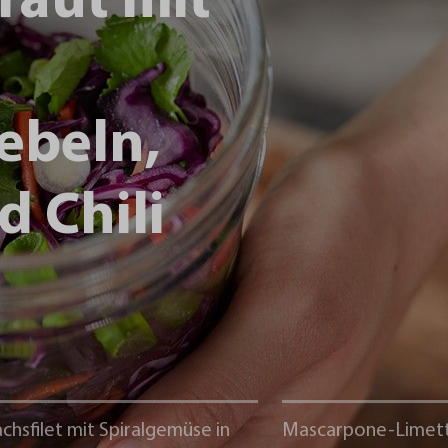
raut mit
ebeln,
d Chili
chsfilet mit Spiralgemüse in
Mascarpone-Limet