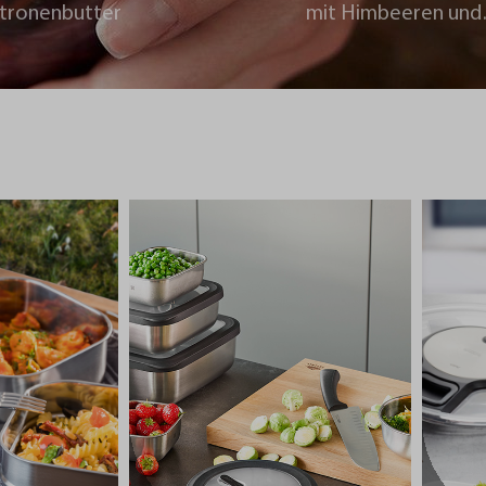
itronenbutter
mit Himbeeren und
Schokoladencrumb