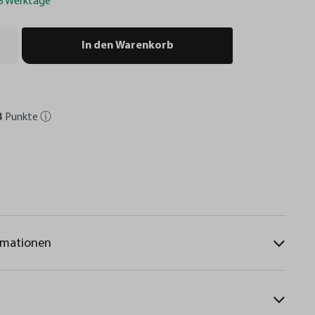
-3 Werktage
In den Warenkorb
3
Punkte
ⓘ
rmationen