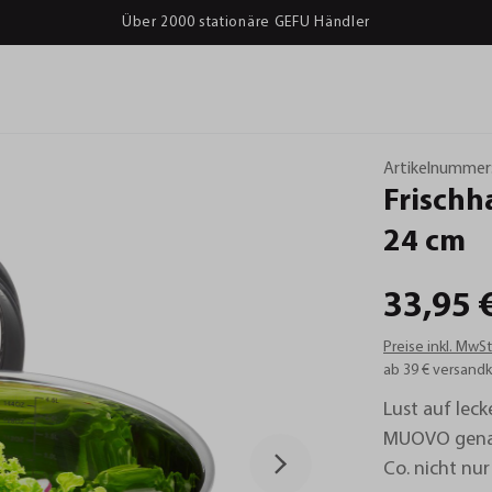
Über 2000 stationäre GEFU Händler
Artikelnummer
Frischh
24
cm
33,95 
Preise inkl. MwS
ab 39 € versandk
Lust auf leck
MUOVO genau 
Co. nicht nur