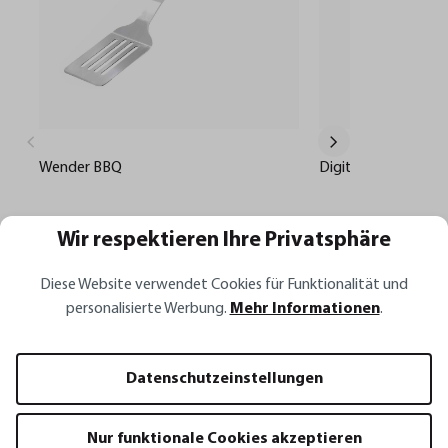
Wender BBQ
Digital-Thermomet
Wir respektieren Ihre Privatsphäre
27,95 €*
33,95 €
19,95 €*
23,95 €*
In den Warenkorb
In den 
Diese Website verwendet Cookies für Funktionalität und
personalisierte Werbung.
Mehr Informationen
.
Datenschutzeinstellungen
Alle Rezepte
Nur funktionale Cookies akzeptieren