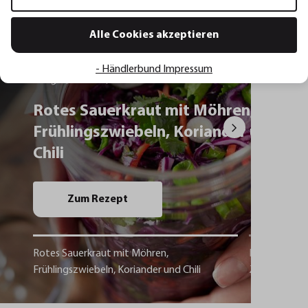
Alle Cookies akzeptieren
Rezept Inspirationen
- Händlerbund Impressum
Rotes Sauerkraut mit Möhren,
Frühlingszwiebeln, Koriander und
Chili
Zum Rezept
Rotes Sauerkraut mit Möhren,
Lachsfilet mi
Frühlingszwiebeln, Koriander und Chili
Zitronenbut