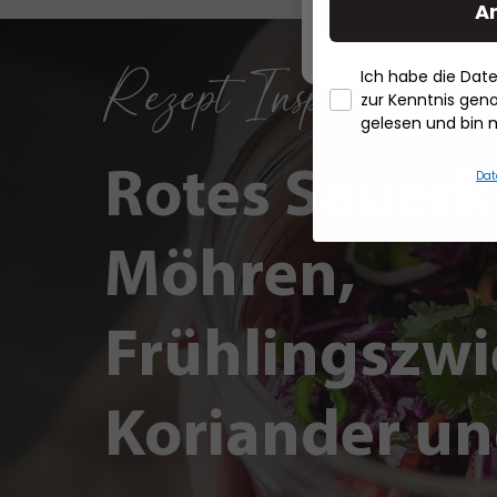
A
Rezept Inspirationen
Ich habe die Da
zur Kenntnis ge
gelesen und bin 
Rotes Sauerk
Dat
Möhren,
Frühlingszwi
Koriander un