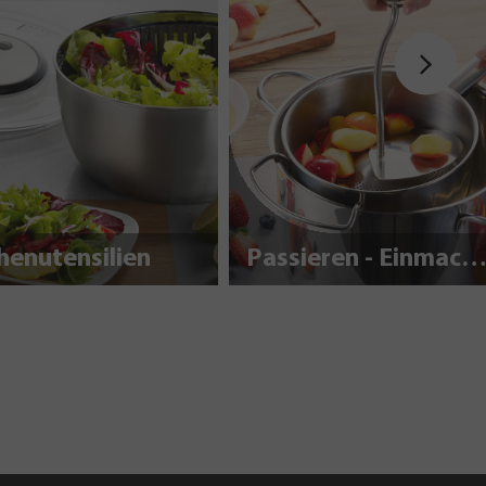
henutensilien
Passieren - Einmache