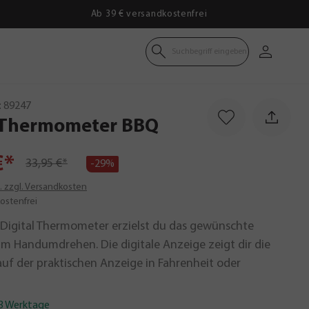
Ab 39 € versandkostenfrei
Suchbegriff eingeben
:
89247
l-Thermometer
BBQ
€*
33,95 €*
-29%
t. zzgl. Versandkosten
ostenfrei
Digital Thermometer erzielst du das gewünschte
im Handumdrehen. Die digitale Anzeige zeigt dir die
uf der praktischen Anzeige in Fahrenheit oder
-3 Werktage