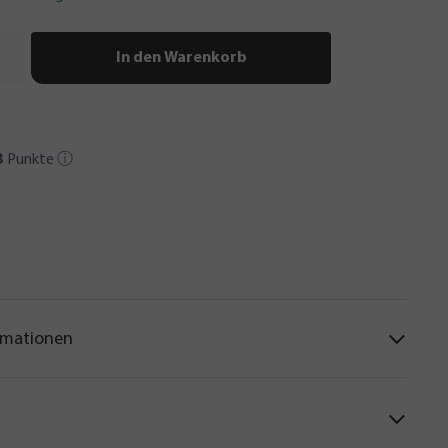
In den Warenkorb
3
Punkte
ⓘ
rmationen