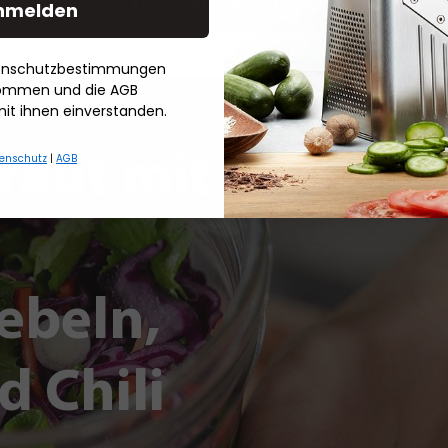
nmelden
Alle Cookies akzeptieren
- Händlerbund Impressum
tenschutzbestimmungen
nommen und die AGB
mit ihnen einverstanden.
raut mit
enschutz
|
AGB
ebeln,
d Chili