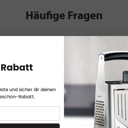
Häufige Fragen
BQ in der Küche und am Grill?
 Rabatt
ir respektieren Ihre Privatsphä
Thermometer?
wendet Cookies für Funktionalität und personalisierte Werbung.
Meh
ate und sicher dir deinen
 perfekte Garergebnisse sinnvoll?
Datenschutzeinstellungen
keschön-Rabatt.
Nur funktionale Cookies akzeptieren