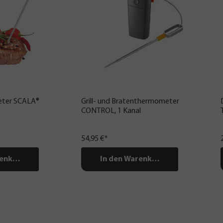
eter SCALA®
Grill- und Bratenthermometer
CONTROL, 1 Kanal
54,95 €*
renkorb
In den Warenkorb