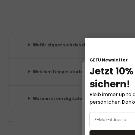
Wofür eignet sich das digitale Thermometer B
GEFU Newsletter
Jetzt 10%
W
Welchen Temperaturbereich misst das BBQ-
sichern!
Diese Website ver
Bleib immer up to d
Warum ist ein digitales Grillthermometer für
persönlichen Dan
``