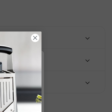
re
r Informationen
.