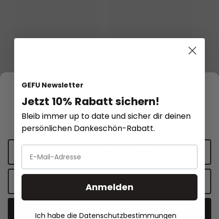
Wender BBQ XXL
Mini-Servierkorb BBQ, groß
Wir respektieren Ihre Privatsphäre
GEFU Newsletter
16,95 €*
13,95 €*
Jetzt 10% Rabatt sichern!
21,95 €*
17,95 €*
Diese Website verwendet Cookies für Funktionalität und
Bleib immer up to date und sicher dir deinen
In den Warenkorb
In den Warenkorb
personalisierte Werbung.
Mehr Informationen
.
persönlichen Dankeschön-Rabatt.
Datenschutzeinstellungen
Sale
Nur funktionale Cookies akzeptieren
Anmelden
Alle Cookies akzeptieren
Ich habe die Datenschutzbestimmungen