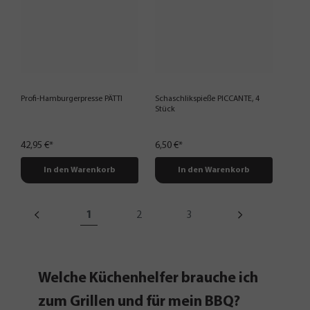
Profi-Hamburgerpresse PÄTTI
Schaschlikspieße PICCANTE, 4
Stück
42,95 €*
6,50 €*
In den Warenkorb
In den Warenkorb
1
2
3
Welche Küchenhelfer brauche ich
zum Grillen und für mein BBQ?