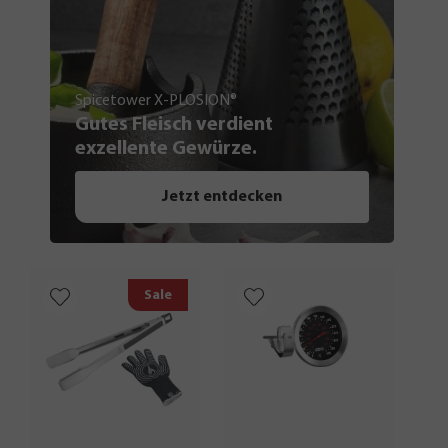
Spicetower X-PLOSION®
Gutes Fleisch verdient
exzellente Gewürze.
Jetzt entdecken
Sale