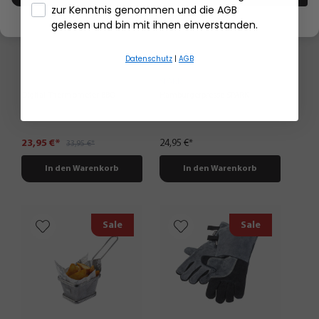
zur Kenntnis genommen und die AGB
- Händlerbund Impressum
gelesen und bin mit ihnen einverstanden.
Datenschutz
|
AGB
SPARK
Digital-Thermometer BBQ
Hamburgerpresse SPARK
23,95 €*
24,95 €*
33,95 €*
In den Warenkorb
In den Warenkorb
Sale
Sale