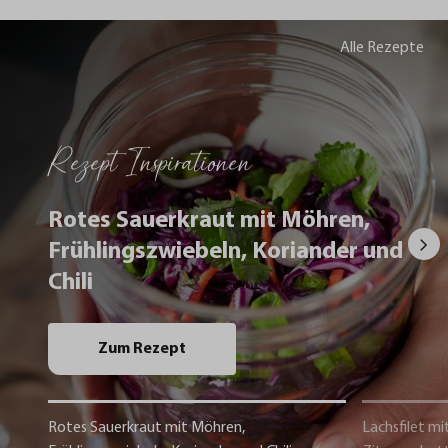
Alle Rezepte
Rezept Inspirationen
Rotes Sauerkraut mit Möhren,
Frühlingszwiebeln, Koriander und
Chili
Zum Rezept
Rotes Sauerkraut mit Möhren,
Lachsfilet mi