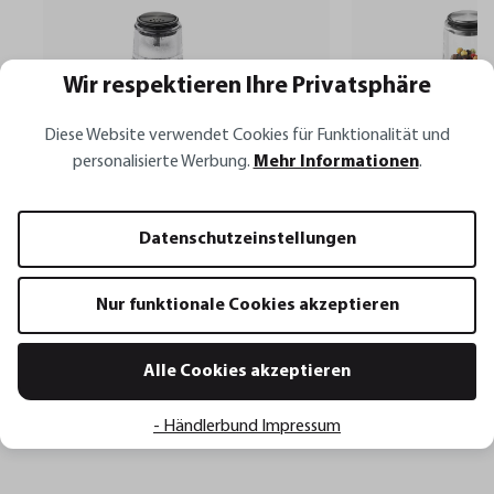
Wir respektieren Ihre Privatsphäre
Diese Website verwendet Cookies für Funktionalität und
personalisierte Werbung.
Mehr Informationen
.
X-PLOSION®
X-PLOSION®
Datenschutzeinstellungen
Pfeffermühle mit Salzstreuer X-
Salz- oder Pfefferm
PLOSION®, schwarz
PLOSION®, S
Nur funktionale Cookies akzeptieren
28,95 €*
23,95 €*
Alle Cookies akzeptieren
In den Warenkorb
In den 
- Händlerbund Impressum