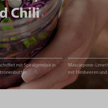
d Chili
chsfilet mit Spiralgemüse in
Mascarpone-Limet
itronenbutter
mit Himbeeren und
Schokoladencrumb