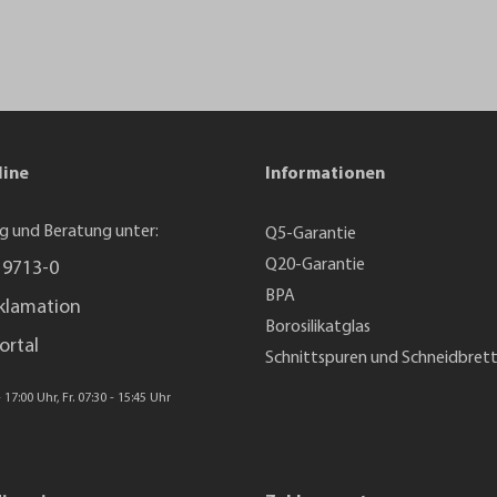
line
Informationen
g und Beratung unter:
Q5-Garantie
Q20-Garantie
 9713-0
BPA
klamation
Borosilikatglas
ortal
Schnittspuren und Schneidbret
 17:00 Uhr, Fr. 07:30 - 15:45 Uhr