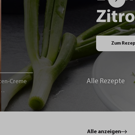
Zitr
Zum Reze
Alle Rezepte
ten-Creme
le
Alle anzeigen