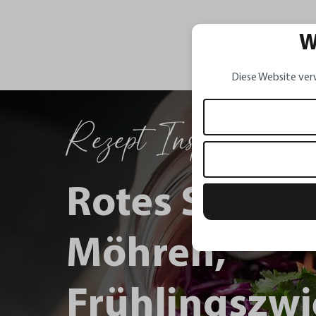
W
Diese Website ver
Rezept Inspirationen
Rotes Sauerk
Möhren,
Frühlingszwi