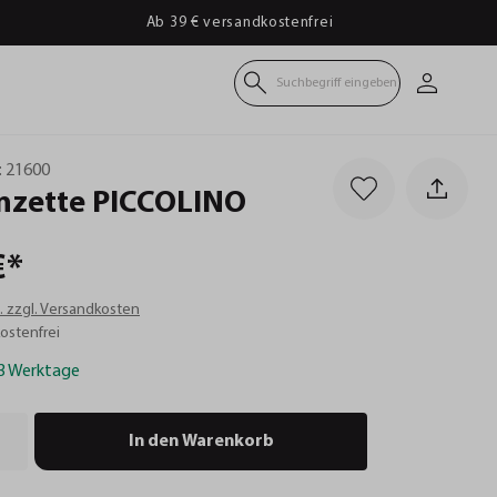
Ab 39 € versandkostenfrei
Suchbegriff eingeben
:
21600
nzette
PICCOLINO
€*
t. zzgl. Versandkosten
ostenfrei
-3 Werktage
In den Warenkorb