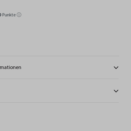
0
Punkte
ⓘ
rmationen