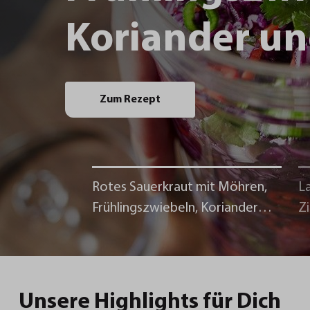
Koriander un
Zum Rezept
Rotes Sauerkraut mit Möhren,
La
Frühlingszwiebeln, Koriander
Z
und Chili
Unsere Highlights für Dich