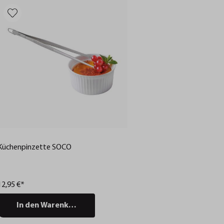
Küchenpinzette SOCO
12,95 €*
In den Warenkorb