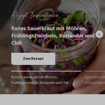
Rezept Inspirationen
Rotes Sauerkraut mit Möhren,
Frühlingszwiebeln, Koriander und
Chili
Zum Rezept
Rotes Sauerkraut mit Möhren,
Lachsfilet mi
Frühlingszwiebeln, Koriander und Chili
Zitronenbut