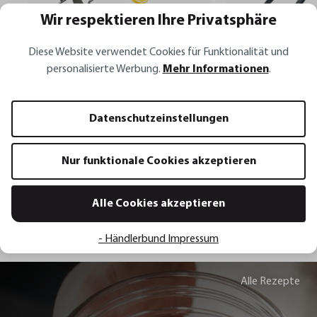
Wir respektieren Ihre Privatsphäre
Diese Website verwendet Cookies für Funktionalität und
personalisierte Werbung.
Mehr Informationen
.
Fischhalter BBQ
Multipinzette PIC
Datenschutzeinstellungen
35,95 €*
29,95 €*
10,95 €*
Nur funktionale Cookies akzeptieren
In den Warenkorb
In den 
Alle Cookies akzeptieren
- Händlerbund Impressum
Alle Rezepte