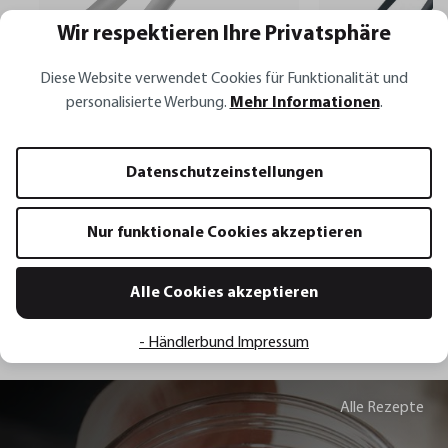
Wir respektieren Ihre Privatsphäre
Diese Website verwendet Cookies für Funktionalität und
personalisierte Werbung.
Mehr Informationen
.
NATIVO
Küchenzange NATIVO
Multipinzette PIC
Datenschutzeinstellungen
12,95 €*
10,95 €*
Nur funktionale Cookies akzeptieren
In den Warenkorb
In den 
Alle Cookies akzeptieren
- Händlerbund Impressum
Alle Rezepte