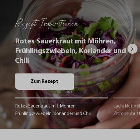
Rezept Inspirationen
Rotes Sauerkraut mit Möhren,
Frühlingszwiebeln, Koriander und
Chili
Zum Rezept
Rotes Sauerkraut mit Möhren,
Lachsfilet mi
Frühlingszwiebeln, Koriander und Chili
Zitronenbut