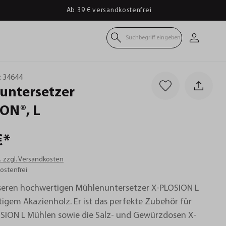
Ab 39 € versandkostenfrei
Suchbegriff eingeben
:
34644
untersetzer
ION®,
L
€*
t. zzgl. Versandkosten
ostenfrei
seren hochwertigen Mühlenuntersetzer X-PLOSION L
igem Akazienholz. Er ist das perfekte Zubehör für
SION L Mühlen sowie die Salz- und Gewürzdosen X-