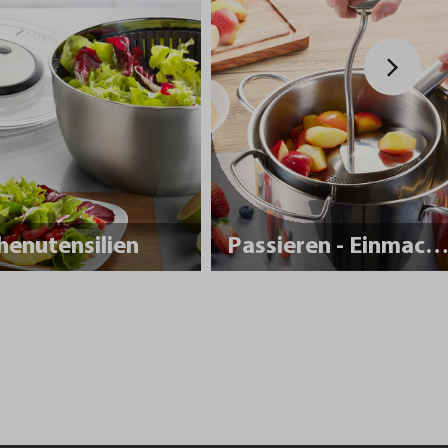
henutensilien
Passieren - Einmache