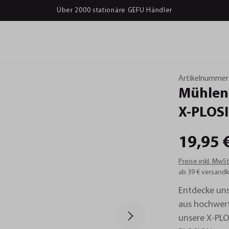
Über 2000 stationäre GEFU Händler
Artikelnummer
Mühlen
X-PLOS
19,95 
Preise inkl. MwS
ab 39 € versandk
Entdecke un
aus hochwert
unsere X-PLO