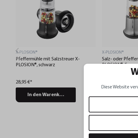
X-PLOSION®
X-PLOSION®
Pfeffermühle mit Salzstreuer X-
Salz- oder Pfeffe
PLOSION®, schwarz
PLOSION®, S
W
28,95 €*
23,95 €*
Diese Website ver
In den Warenkorb
In den Wa