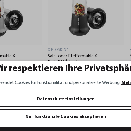
X-PLOSION®
rmühle X-
Salz- oder Pfeffermühle X-
PLOSION®, S schwarz
ir respektieren Ihre Privatsphä
23,95 €*
wendet Cookies für Funktionalität und personalisierte Werbung.
Meh
renkorb
In den Warenkorb
Datenschutzeinstellungen
Nur funktionale Cookies akzeptieren