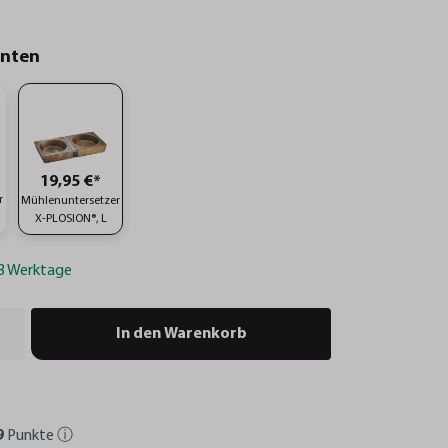
anten
19,95 €*
r
Mühlenuntersetzer
X-PLOSION®, L
-3 Werktage
In den Warenkorb
9
Punkte
ⓘ