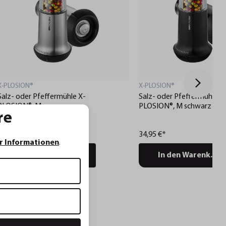
X-PLOSION®
X-PLOSION®
Salz- oder Pfeffermühle X-
Salz- oder Pfeffermühle X
PLOSION®, M
PLOSION®, M schwarz
re
34,95 €*
34,95 €*
r Informationen
.
In den Warenkorb
In den Warenkorb