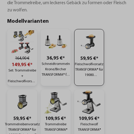
die Trommelreibe, um leckeres Gebäck zu formen oder Fleisch
zu wolfen.
Modellvarianten
36,95 €*
164,90 €
59,95 €*
Schneidtrommeln
149,95 €*
Fleischwolfvorsatz
Krone/Bircher
TRANSFORMA® für
Set: Trommelreibe
TRANSFORMA® für
19080
+
19080
Trommelreibe
Fleischwolfvorsatz
Trommelreibe
TRANSFORMA®
TRANSFORMA®
TRANSFORMA®
und 19030
Trommelreiben
Aufsatz
TRANSFORMA®
59,95 €*
109,95 €*
109,95 €*
Trommelreibenvorsatz
Trommelreibe
Fleischwolf
TRANSFORMA® für
TRANSFORMA®
TRANSFORMA®