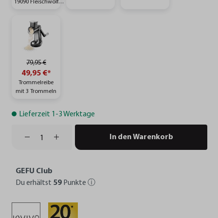
19090 Fleischwolf
TRANSFORMA®
79,95 €
49,95 €*
Trommelreibe
mit 3 Trommeln
Lieferzeit 1-3 Werktage
In den Warenkorb
GEFU Club
Du erhältst
59
Punkte
ⓘ