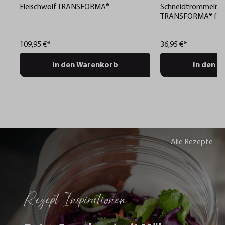
Fleischwolf TRANSFORMA®
Schneidtrommeln K
TRANSFORMA® für 
Trommelreibe TRA
19030 Trommelreib
109,95 €*
36,95 €*
TRANSFORMA®
In den Warenkorb
In den 
Alle Rezepte
Rezept Inspirationen