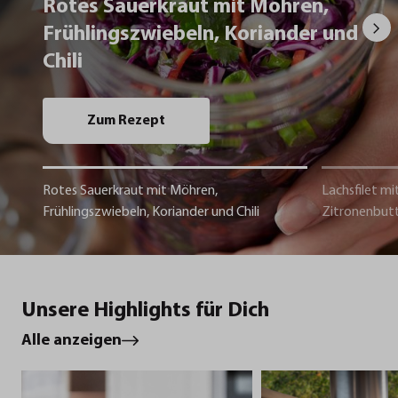
Rotes Sauerkraut mit Möhren,
Frühlingszwiebeln, Koriander und
Chili
Zum Rezept
Rotes Sauerkraut mit Möhren,
Lachsfilet mi
Frühlingszwiebeln, Koriander und Chili
Zitronenbut
Unsere Highlights für Dich
Alle anzeigen