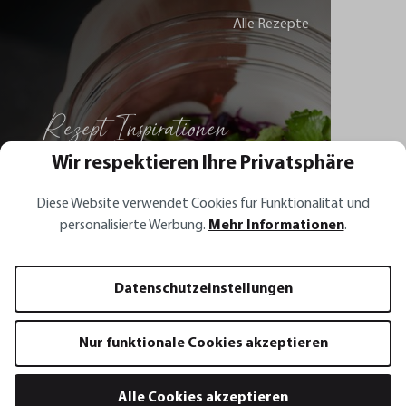
Alle Rezepte
Rezept Inspirationen
Wir respektieren Ihre Privatsphäre
Rotes Sauerkraut mit Möhren,
Diese Website verwendet Cookies für Funktionalität und
Frühlingszwiebeln, Koriander und
personalisierte Werbung.
Mehr Informationen
.
Chili
Datenschutzeinstellungen
Zum Rezept
Nur funktionale Cookies akzeptieren
Rotes Sauerkraut mit Möhren,
Lachsfilet mi
Frühlingszwiebeln, Koriander und Chili
Zitronenbut
Alle Cookies akzeptieren