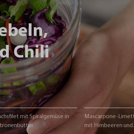
ebeln,
d Chili
chsfilet mit Spiralgemüse in
Mascarpone-Limet
itronenbutter
mit Himbeeren und