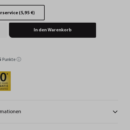
service (5,95 €)
In den Warenkorb
5
Punkte
ⓘ
rmationen