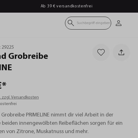
Ab 39 € versandkostenfrei
Suchbegriff eingeben
:
29225
nd
Grobreibe
INE
€*
t. zzgl. Versandkosten
ostenfrei
 Grobreibe PRIMELINE nimmt dir viel Arbeit in der
e beiden innengewölbten Reibeflächen sorgen für ein
ben von Zitrone, Muskatnuss und mehr.