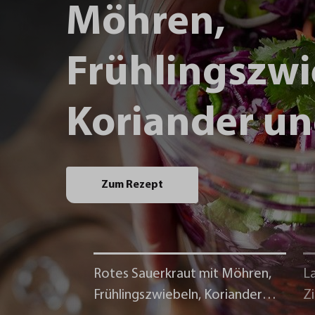
Möhren,
Frühlingszwi
Koriander un
Zum Rezept
Rotes Sauerkraut mit Möhren,
La
Frühlingszwiebeln, Koriander
Z