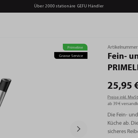
Über 2000 stationäre GEFU Händler
Artikelnummer
Primeline
Fein-
u
Gravur Service
PRIMEL
25,95 
Preise inkl. MwS
ab 39 € versandk
Die Fein- und
Küche ab. Di
sicheres Rei