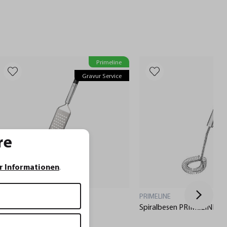
Primeline
Gravur Service
G
re
r Informationen
.
PRIMELINE
PRIMELINE
Grobreibe PRIMELINE
Spiralbesen PRIMELINE