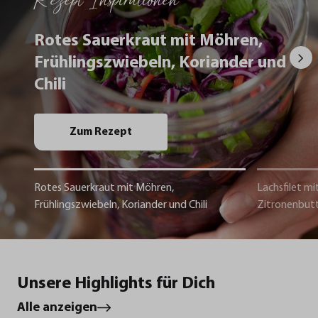
Rotes Sauerkraut mit Möhren,
Frühlingszwiebeln, Koriander und
Chili
Zum Rezept
Rotes Sauerkraut mit Möhren,
Lachsfilet mi
Frühlingszwiebeln, Koriander und Chili
Zitronenbut
Unsere Highlights für Dich
Alle anzeigen