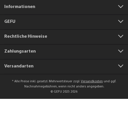
Informationen
GEFU
Rechtliche Hinweise
Zahlungsarten
Versandarten
* Alle Preise inkl. gesetzl. Mehrwertsteuer zzgl.
Versandkosten
und ggf.
Nachnahmegebühren, wenn nicht anders angegeben.
© GEFU 2025 2026
Artikelnummer:
29213
Kochlöffel PRIMELINE
17,95 €*
In den Warenkorb
Preise inkl. MwSt. zzgl. Versandkosten