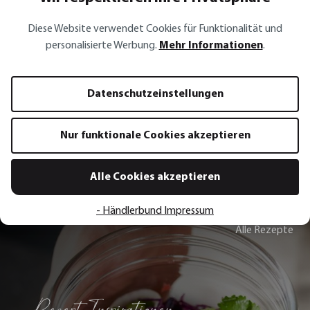
PRIMELINE
PRIMELINE
Diese Website verwendet Cookies für Funktionalität und
Schöpflöffel PRIMELINE, Nylon
Gourmet-Hobel PRI
personalisierte Werbung.
Mehr Informationen
.
19,95 €*
29,95 €*
Datenschutzeinstellungen
In den Warenkorb
In den 
Nur funktionale Cookies akzeptieren
Alle Cookies akzeptieren
- Händlerbund Impressum
Alle Rezepte
Rezept Inspirationen