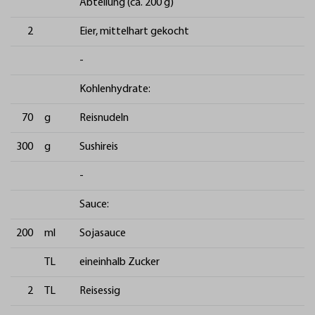
Abteilung (ca. 200 g)
2
Eier, mittelhart gekocht
-
Kohlenhydrate:
70
g
Reisnudeln
300
g
Sushireis
-
Sauce:
200
ml
Sojasauce
TL
eineinhalb Zucker
2
TL
Reisessig