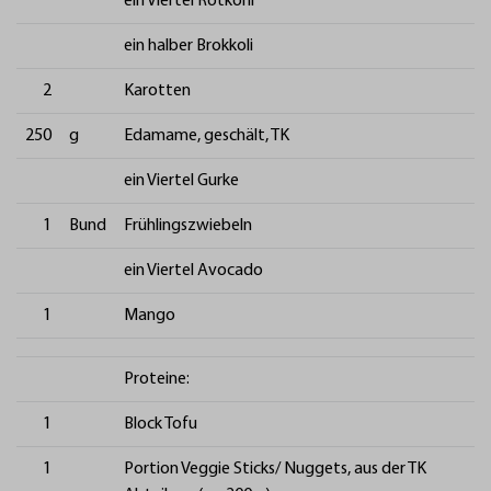
ein Viertel Rotkohl
ein halber Brokkoli
2
Karotten
250
g
Edamame, geschält, TK
ein Viertel Gurke
1
Bund
Frühlingszwiebeln
ein Viertel Avocado
1
Mango
Proteine:
1
Block Tofu
1
Portion Veggie Sticks/ Nuggets, aus der TK