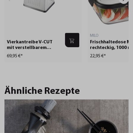
MILO
Vierkantreibe V-CUT
Frischhaltedose MI
mit verstellbarem
rechteckig, 1000 ml
Hobel
69,95 €*
22,95 €*
Ähnliche Rezepte