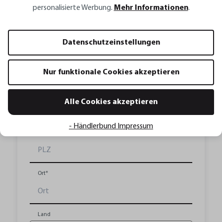
personalisierte Werbung.
Mehr Informationen
.
Name*
Datenschutzeinstellungen
Straße*
Nur funktionale Cookies akzeptieren
Hausnummer*
Alle Cookies akzeptieren
- Händlerbund Impressum
PLZ*
Ort*
Land