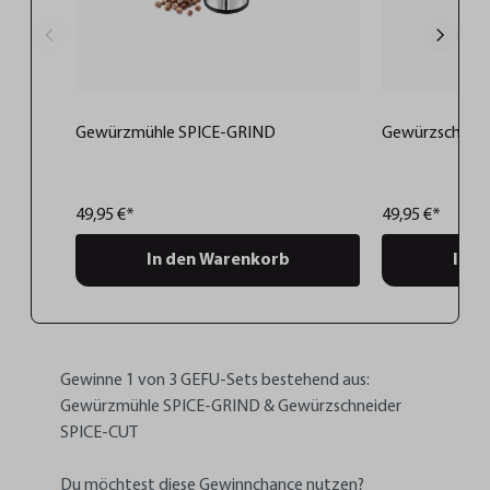
Gewürzmühle SPICE-GRIND
Gewürzschneid
49,95 €*
49,95 €*
In den Warenkorb
In d
Gewinne 1 von 3 GEFU-Sets bestehend aus:
Gewürzmühle SPICE-GRIND & Gewürzschneider
SPICE-CUT
Du möchtest diese Gewinnchance nutzen?