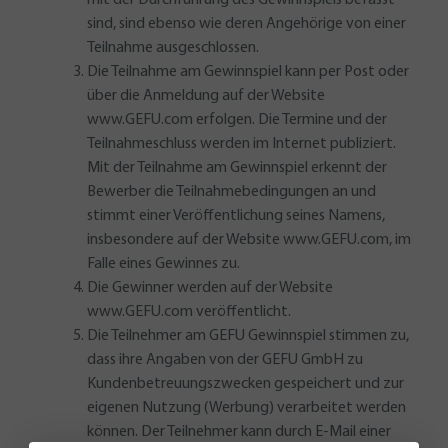
mit der Durchführung des Gewinnspiels befasst
sind, sind ebenso wie deren Angehörige von einer
Teilnahme ausgeschlossen.
Die Teilnahme am Gewinnspiel kann per Post oder
über die Anmeldung auf der Website
www.GEFU.com erfolgen. Die Termine und der
Teilnahmeschluss werden im Internet publiziert.
Mit der Teilnahme am Gewinnspiel erkennt der
Bewerber die Teilnahmebedingungen an und
stimmt einer Veröffentlichung seines Namens,
insbesondere auf der Website www.GEFU.com, im
Falle eines Gewinnes zu.
Die Gewinner werden auf der Website
www.GEFU.com veröffentlicht.
Die Teilnehmer am GEFU Gewinnspiel stimmen zu,
dass ihre Angaben von der GEFU GmbH zu
Kundenbetreuungszwecken gespeichert und zur
eigenen Nutzung (Werbung) verarbeitet werden
können. Der Teilnehmer kann durch E-Mail einer