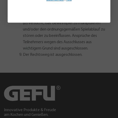
auszuschließen. Ein wichtiger Grund liegt
insbesondere vor, wenn der Teilnehmer (a) gegen
diese Teilnahmebedingungen verstößt und/oder
(b) versucht, das Gewinnspiel zu manipulieren
und/oder den ordnungsgemäßen Spielablauf zu
stören oder zu beeinflussen. Ansprüche des
Teilnehmers wegen des Ausschlusses aus
wichtigem Grund sind ausgeschlossen.
Der Rechtsweg ist ausgeschlossen.
Innovative Produkte & Freude
am Kochen und Genießen.