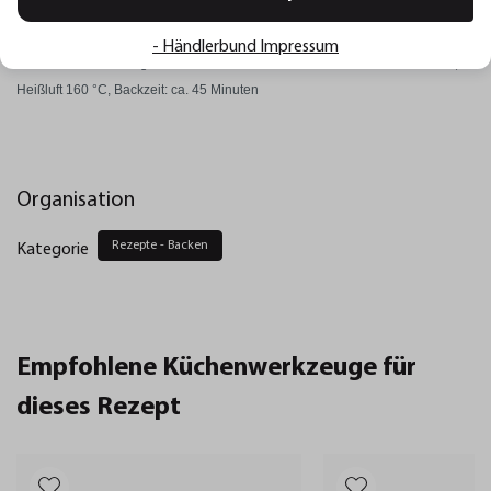
und darübersieben. Anschließend mit der Milch unterheben. Das Ganze in
eine eingefettete, bemehlte Lammform füllen. Die Form auf dem Blech in die
- Händlerbund Impressum
untere Hälfte des vorgeheizten Rohres schieben. Ober-/Unterhitze 180 °C,
Heißluft 160 °C, Backzeit: ca. 45 Minuten
Organisation
Rezepte - Backen
Kategorie
Empfohlene Küchenwerkzeuge für
dieses Rezept