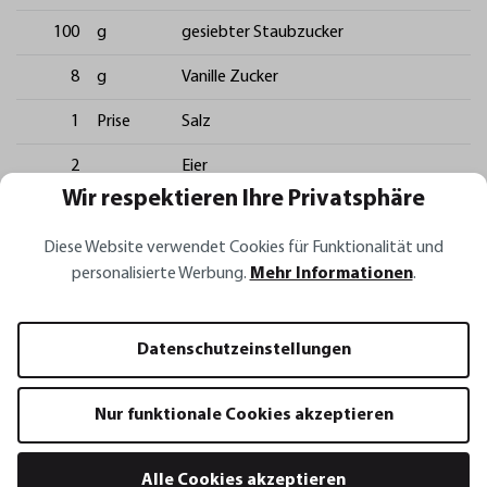
100
g
gesiebter Staubzucker
8
g
Vanille Zucker
1
Prise
Salz
2
Eier
Wir respektieren Ihre Privatsphäre
1
TL
Zitronen Abrieb
Diese Website verwendet Cookies für Funktionalität und
140
g
gesiebtes Mehl
personalisierte Werbung.
Mehr Informationen
.
1
TL
Backpulver
2
EL
Milch
Datenschutzeinstellungen
Zubereitung
Nur funktionale Cookies akzeptieren
Butter mit Staubzucker, Vanillin Zucker, Salz und Zitronenabrieb mit schaumig
rühren, danach die Eier einrühren. Mehl mit Backpulver vermischen
Alle Cookies akzeptieren