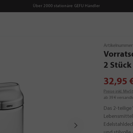
Über 2000 stationäre GEFU Händler
Artikelnummer
Vorrat
2
Stück
32,95 
Preise inkl. MwS
ab 39 € versandk
Das 2-teilige
Lebensmittel
Edelstahldeck
und stilvoll