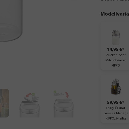
Modellvari
14,95 €*
Zucker- oder
Milchdosierer
KIPPO
59,95 €*
Essig-Öl und
Gewürz Menage
KIPPO, 5-teilig