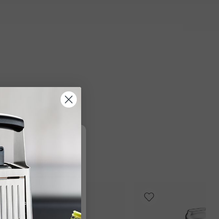
re
r Informationen
.