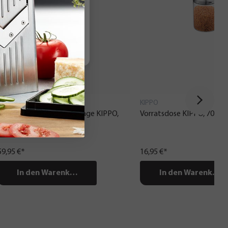
KIPPO
KIPPO
Essig-Öl und Gewürz Menage KIPPO,
Vorratsdose KIPPO, 700 ml
5-teilig
59,95 €*
16,95 €*
In den Warenkorb
In den Warenkorb