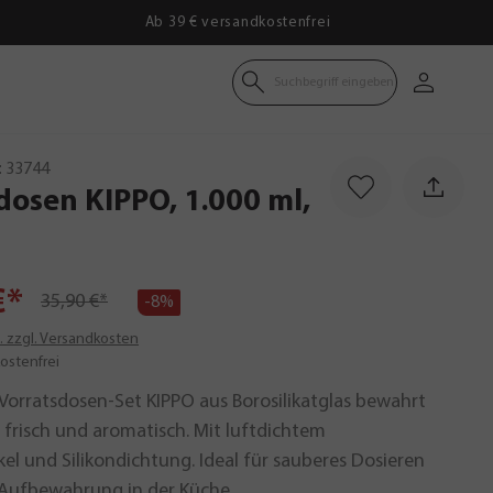
Ab 39 € versandkostenfrei
Suchbegriff eingeben
:
33744
sdosen
KIPPO,
1.000
ml,
€*
35,90 €*
-8%
t. zzgl. Versandkosten
ostenfrei
 Vorratsdosen-Set KIPPO aus Borosilikatglas bewahrt
 frisch und aromatisch. Mit luftdichtem
el und Silikondichtung. Ideal für sauberes Dosieren
e Aufbewahrung in der Küche.