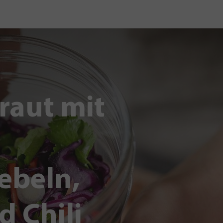
raut mit
ebeln,
d Chili