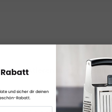
Dazu Passt
 Rabatt
ir respektieren Ihre Privatsphä
wendet Cookies für Funktionalität und personalisierte Werbung.
Meh
ate und sicher dir deinen
Datenschutzeinstellungen
keschön-Rabatt.
Nur funktionale Cookies akzeptieren