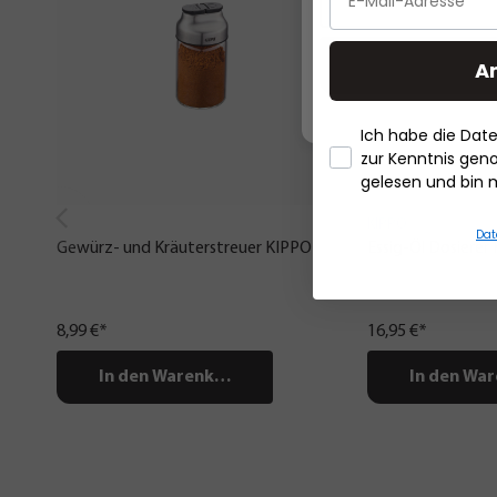
A
Ich habe die Da
zur Kenntnis ge
gelesen und bin 
KIPPO
Dat
Gewürz- und Kräuterstreuer KIPPO
Essig-Öl Dosierer
8,99 €*
16,95 €*
In den Warenkorb
In den Wa