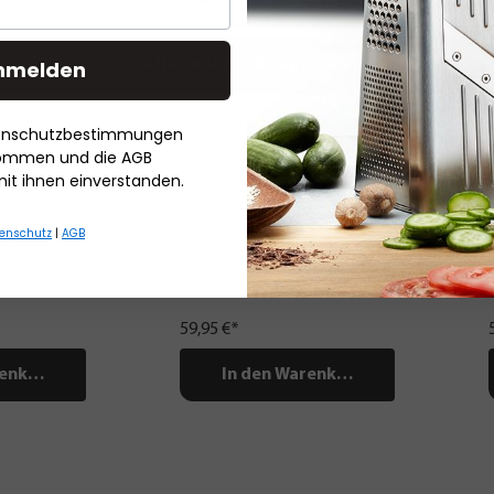
nmelden
Alle Cookies akzeptieren
- Händlerbund Impressum
tenschutzbestimmungen
nommen und die AGB
mit ihnen einverstanden.
KIPPO
enschutz
|
AGB
 KIPPO
Gewürzkarussell KIPPO, 7-teilig
59,95 €*
renkorb
In den Warenkorb