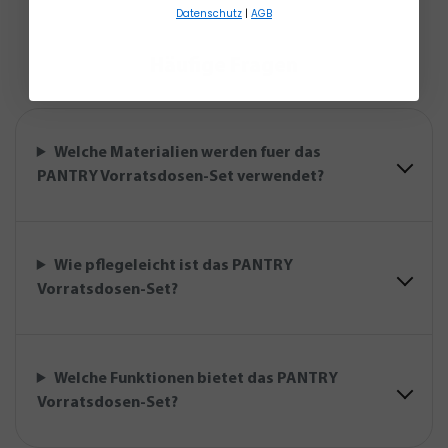
Datenschutz
|
AGB
Häufige Fragen
Welche Materialien werden fuer das
PANTRY Vorratsdosen-Set verwendet?
Wie pflegeleicht ist das PANTRY
Vorratsdosen-Set?
Welche Funktionen bietet das PANTRY
Vorratsdosen-Set?