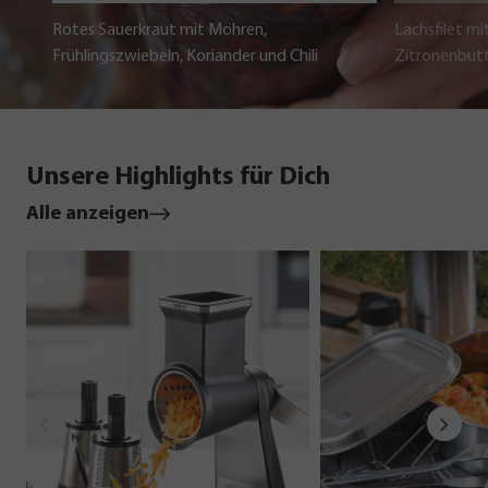
Rotes Sauerkraut mit Möhren,
Lachsfilet mi
Frühlingszwiebeln, Koriander und Chili
Zitronenbut
Unsere Highlights für Dich
Alle anzeigen