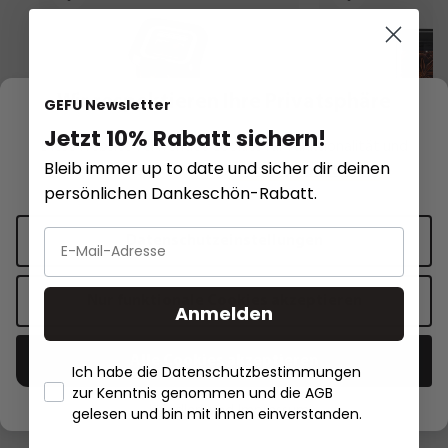
Wir respektieren Ihre Privatsphäre
GEFU Newsletter
Jetzt 10% Rabatt sichern!
Diese Website verwendet Cookies für Funktionalität und
Bleib immer up to date und sicher dir deinen
personalisierte Werbung.
Mehr Informationen
.
persönlichen Dankeschön-Rabatt.
PANTRY
PANTRY
Datenschutzeinstellungen
Vorratsdose PANTRY, mini, 400 ml
Vorratsdosen-Set P
teilig
Nur funktionale Cookies akzeptieren
Anmelden
40,85 €
14,95 €*
34,95 €*
Alle Cookies akzeptieren
Ich habe die Datenschutzbestimmungen
In den Warenkorb
In den 
zur Kenntnis genommen und die AGB
- Händlerbund Impressum
gelesen und bin mit ihnen einverstanden.