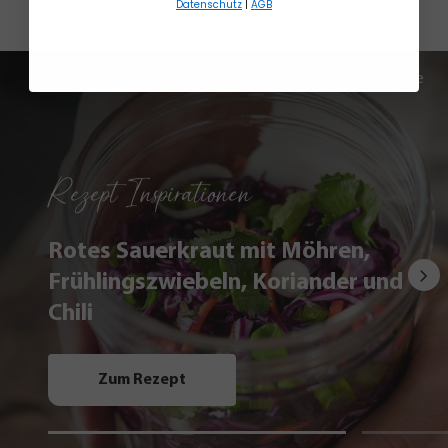
Datenschutz
|
AGB
Alle Rezepte
Rezept Inspirationen
Rotes Sauerkraut mit Möhren,
Frühlingszwiebeln, Koriander und
Chili
Zum Rezept