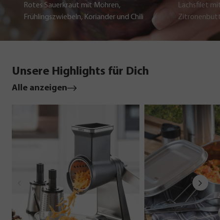
Rotes Sauerkraut mit Möhren,
Lachsfilet mi
Frühlingszwiebeln, Koriander und Chili
Zitronenbut
Unsere Highlights für Dich
Alle anzeigen