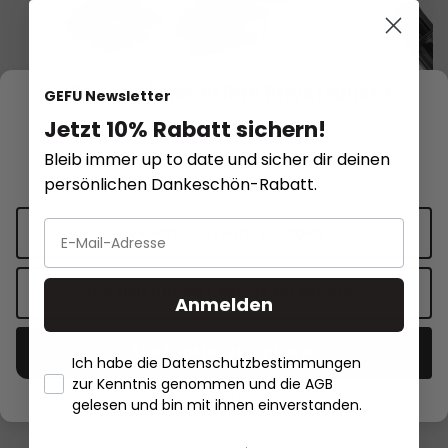
Wir respektieren Ihre Privatsphäre
GEFU Newsletter
Jetzt 10% Rabatt sichern!
Diese Website verwendet Cookies für Funktionalität und
Bleib immer up to date und sicher dir deinen
personalisierte Werbung.
Mehr Informationen
.
persönlichen Dankeschön-Rabatt.
Datenschutzeinstellungen
Würfel- und Stifteschneider inkl.
Gemüse- und Obstt
Aufbewahrungsbehälter
Nur funktionale Cookies akzeptieren
Anmelden
54,95 €*
29,95 €
44,95 €*
24,95 €*
Alle Cookies akzeptieren
Ich habe die Datenschutzbestimmungen
In den Warenkorb
In den 
zur Kenntnis genommen und die AGB
- Händlerbund Impressum
gelesen und bin mit ihnen einverstanden.