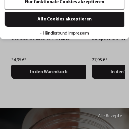
Nur funktionale Cookies akzeptieren
Alle Cookies akzeptieren
SMARTLINE
BASELINE
- Händlerbund Impressum
Utensilienbehälter SMARTLINE
Schöpflöffel BASEL
34,95 €*
27,95 €*
In den Warenkorb
In den 
Alle Rezepte