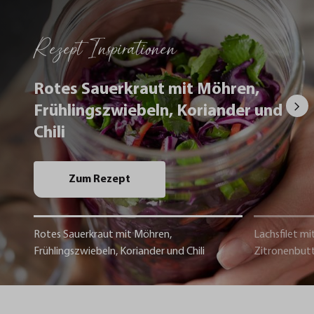
Rezept Inspirationen
Rotes Sauerkraut mit Möhren,
Frühlingszwiebeln, Koriander und
Chili
Zum Rezept
Rotes Sauerkraut mit Möhren,
Lachsfilet mi
Frühlingszwiebeln, Koriander und Chili
Zitronenbut