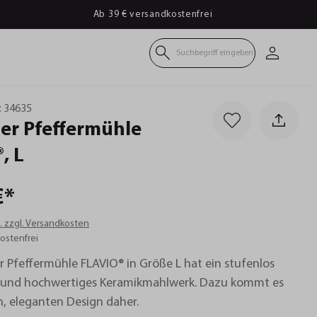
Ab 39 € versandkostenfrei
Suchbegriff eingeben
:
34635
er
Pfeffermühle
,
L
€*
t. zzgl. Versandkosten
ostenfrei
r Pfeffermühle FLAVIO® in Größe L hat ein stufenlos
s und hochwertiges Keramikmahlwerk. Dazu kommt es
, eleganten Design daher.