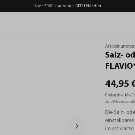
Über 2000 stationäre GEFU Händler
Artikelnummer
Salz-
od
FLAVIO®
44,95 
Preise inkl. MwS
ab 39 € versandk
Die Salz- ode
einstellbare
im schwarzen