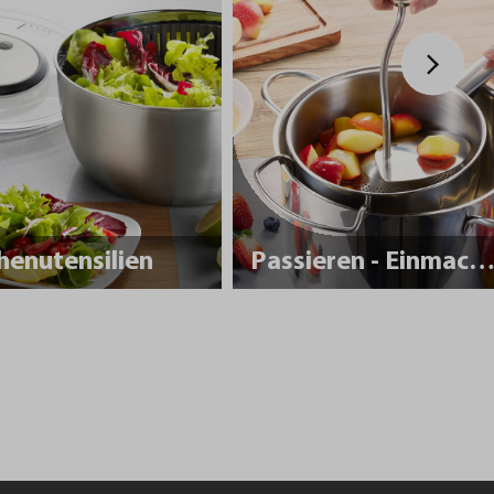
henutensilien
Passieren - Einmache