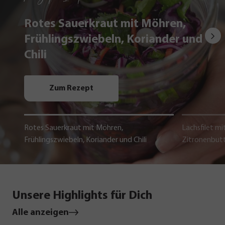
Rotes Sauerkraut mit Möhren,
Frühlingszwiebeln, Koriander und
Chili
Zum Rezept
Rotes Sauerkraut mit Möhren,
Lachsfilet mi
Frühlingszwiebeln, Koriander und Chili
Zitronenbut
Unsere Highlights für Dich
Alle anzeigen