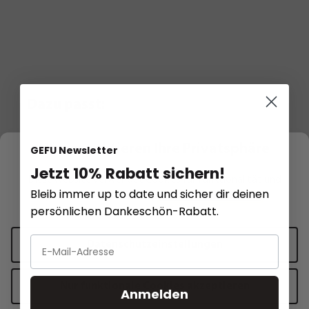
Dazu passt:
Wir respektieren Ihre Privatsphäre
GEFU Newsletter
Jetzt 10% Rabatt sichern!
Diese Website verwendet Cookies für Funktionalität und
Bleib immer up to date und sicher dir deinen
personalisierte Werbung.
Mehr Informationen
.
persönlichen Dankeschön-Rabatt.
Datenschutzeinstellungen
Nur funktionale Cookies akzeptieren
Anmelden