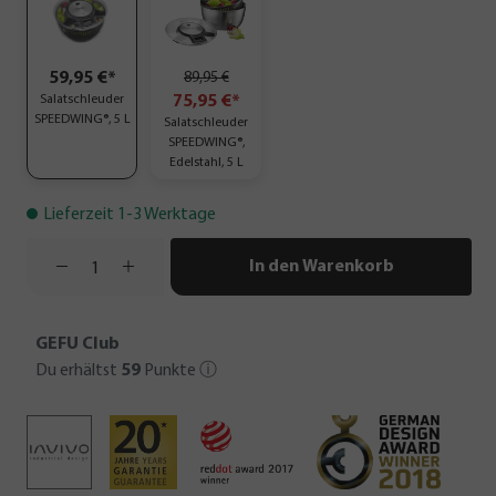
59,95 €*
89,95 €
Salatschleuder
75,95 €*
SPEEDWING®, 5 L
Salatschleuder
SPEEDWING®,
Edelstahl, 5 L
Lieferzeit 1-3 Werktage
In den Warenkorb
GEFU Club
Du erhältst
59
Punkte
ⓘ