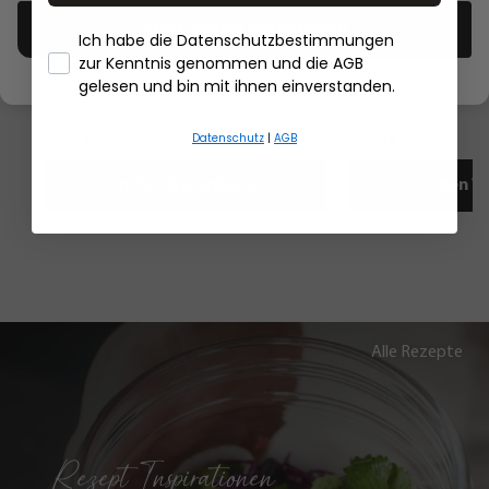
Alle Cookies akzeptieren
Ich habe die Datenschutzbestimmungen
Salatschleuder ROTARE, 4 L
Digital-Thermomet
zur Kenntnis genommen und die AGB
- Händlerbund Impressum
gelesen und bin mit ihnen einverstanden.
Datenschutz
|
AGB
29,95 €*
22,95 €*
In den Warenkorb
In den 
Alle Rezepte
Rezept Inspirationen