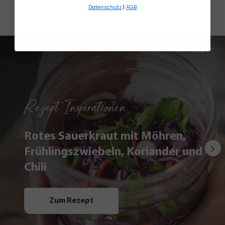
Datenschutz
|
AGB
Alle Rezepte
Rezept Inspirationen
Rotes Sauerkraut mit Möhren,
Frühlingszwiebeln, Koriander und
Chili
Zum Rezept