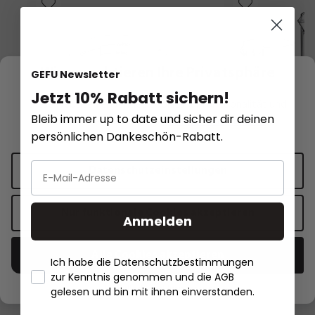
Wir respektieren Ihre Privatsphäre
GEFU Newsletter
Jetzt 10% Rabatt sichern!
Diese Website verwendet Cookies für Funktionalität und
Bleib immer up to date und sicher dir deinen
personalisierte Werbung.
Mehr Informationen
.
persönlichen Dankeschön-Rabatt.
Datenschutzeinstellungen
Messbecher DIMENSO, 1.000 ml
Messbecher-Set METI
Nur funktionale Cookies akzeptieren
Anmelden
37,90 €
19,95 €*
32,95 €*
Alle Cookies akzeptieren
Ich habe die Datenschutzbestimmungen
In den Warenkorb
In den 
zur Kenntnis genommen und die AGB
- Händlerbund Impressum
gelesen und bin mit ihnen einverstanden.