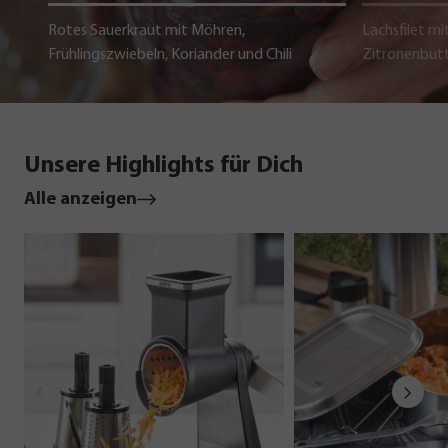
Rotes Sauerkraut mit Möhren,
Lachsfilet mi
Frühlingszwiebeln, Koriander und Chili
Zitronenbut
Unsere Highlights für Dich
Alle anzeigen