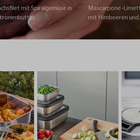
chsfilet mit Spiralgemüse in
Mascarpone-Limet
itronenbutter
mit Himbeeren und
Schokoladencrumb