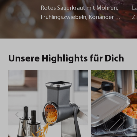
Rotes Sauerkraut mit Möhren,
La
Frühlingszwiebeln, Koriander
Z
und Chili
Unsere Highlights für Dich