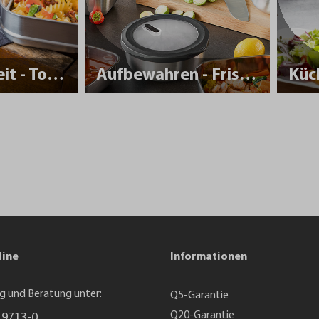
Nachhaltigkeit - To Go
Aufbewahren - Frisch halten
Küc
line
Informationen
g und Beratung unter:
Q5-Garantie
Q20-Garantie
 9713-0