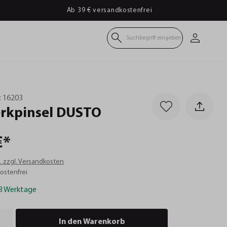
Ab 39 € versandkostenfrei
Suchbegriff eingeben
:
16203
rkpinsel
DUSTO
€*
t. zzgl. Versandkosten
ostenfrei
-3 Werktage
In den Warenkorb