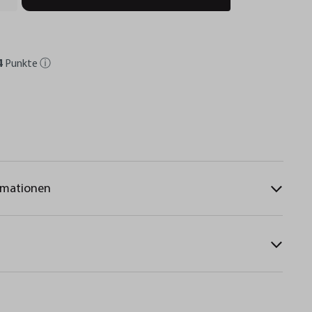
4
Punkte
ⓘ
rmationen