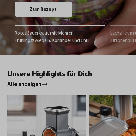
Zum Rezept
Rotes Sauerkraut mit Möhren,
Lachsfilet mi
Frühlingszwiebeln, Koriander und Chili
Zitronenbut
Unsere Highlights für Dich
Alle anzeigen